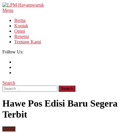
Skip
To
Menu
LPM Hayamwuruk
Refleksi Budaya dan Intelektualitas Mahasiswa
Content
Berita
Kontak
Opini
Resensi
Tentang Kami
Follow Us:
Search
Search
for:
Hawe Pos Edisi Baru Segera
Terbit
Artikel