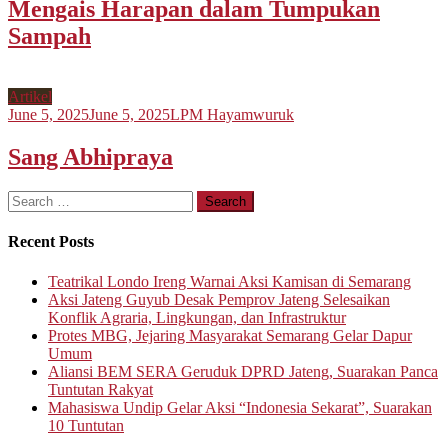
Mengais Harapan dalam Tumpukan
Sampah
Artikel
June 5, 2025
June 5, 2025
LPM Hayamwuruk
Sang Abhipraya
Search
for:
Recent Posts
Teatrikal Londo Ireng Warnai Aksi Kamisan di Semarang
Aksi Jateng Guyub Desak Pemprov Jateng Selesaikan
Konflik Agraria, Lingkungan, dan Infrastruktur
Protes MBG, Jejaring Masyarakat Semarang Gelar Dapur
Umum
Aliansi BEM SERA Geruduk DPRD Jateng, Suarakan Panca
Tuntutan Rakyat
Mahasiswa Undip Gelar Aksi “Indonesia Sekarat”, Suarakan
10 Tuntutan