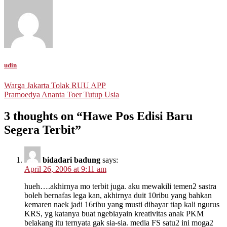
udin
Post
Warga Jakarta Tolak RUU APP
Pramoedya Ananta Toer Tutup Usia
navigation
3 thoughts on “
Hawe Pos Edisi Baru
Segera Terbit
”
bidadari badung
says:
April 26, 2006 at 9:11 am
hueh….akhirnya mo terbit juga. aku mewakili temen2 sastra
boleh bernafas lega kan, akhirnya duit 10ribu yang bahkan
kemaren naek jadi 16ribu yang musti dibayar tiap kali ngurus
KRS, yg katanya buat ngebiayain kreativitas anak PKM
belakang itu ternyata gak sia-sia. media FS satu2 ini moga2