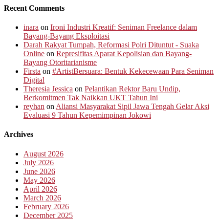
Recent Comments
inara
on
Ironi Industri Kreatif: Seniman Freelance dalam
Bayang-Bayang Eksploitasi
Darah Rakyat Tumpah, Reformasi Polri Dituntut - Suaka
Online
on
Represifitas Aparat Kepolisian dan Bayang-
Bayang Otoritarianisme
Firsta
on
#ArtistBersuara: Bentuk Kekecewaan Para Seniman
Digital
Theresia Jessica
on
Pelantikan Rektor Baru Undip,
Berkomitmen Tak Naikkan UKT Tahun Ini
reyhan
on
Aliansi Masyarakat Sipil Jawa Tengah Gelar Aksi
Evaluasi 9 Tahun Kepemimpinan Jokowi
Archives
August 2026
July 2026
June 2026
May 2026
April 2026
March 2026
February 2026
December 2025