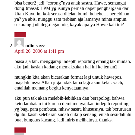
bisa bener2 jadi “corong”nya anak sastra. Hawe, semangat
dong!!masak LPM yg isunya pernah dapet penghargaan dari
Utan Kayu ini kok serasa ditelan bumi. hehehe… berlebihan
ya? ya abis, nunggu satu terbitan aja lamanya minta ampun.
sekarang jadi deg-degan nie, kayak apa ya Hawe kali ini?
Reply
udin
says:
April 26, 2006 at 1:41 pm
biasa aja lah. menggarap indepth reporting emang tak mudah.
aku jadi kasian kadang memaksakan hal ini ke teman2.
mungkin kita akan bicarakan format lagi untuk hawepos.
majalah insya Allah juga tidak lama lagi akan kelar. yach,
entahlah memang begitu kenyataannya.
aku pun tak akan melebih-lebihkan dan berapologi bahwa
keterlambatan ini karena demi menyajikan indepth reporting,
yg bagi para pembaca, mhsw sastra khususnya, tak berurusan
dg itu. kasih selebaran sudah cukup senang, entah sesudah itu
buat bungkus kacang. jadi miris melihatnya. thanks.
Reply