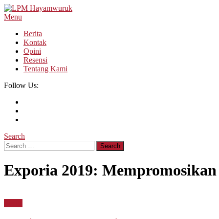
Skip
To
Menu
LPM Hayamwuruk
Refleksi Budaya dan Intelektualitas Mahasiswa
Content
Berita
Kontak
Opini
Resensi
Tentang Kami
Follow Us:
Search
Search
for:
Exporia 2019: Mempromosika
Berita