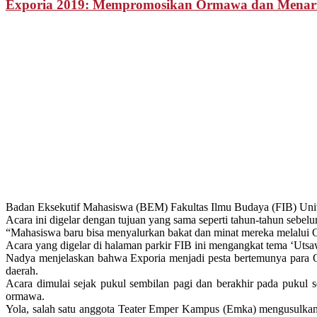
Exporia 2019: Mempromosikan Ormawa dan Menar
Badan Eksekutif Mahasiswa (BEM) Fakultas Ilmu Budaya (FIB) Unive
Acara ini digelar dengan tujuan yang sama seperti tahun-tahun seb
“Mahasiswa baru bisa menyalurkan bakat dan minat mereka melalui O
Acara yang digelar di halaman parkir FIB ini mengangkat tema ‘Uts
Nadya menjelaskan bahwa Exporia menjadi pesta bertemunya para 
daerah.
Acara dimulai sejak pukul sembilan pagi dan berakhir pada pukul s
ormawa.
Yola, salah satu anggota Teater Emper Kampus (Emka) mengusulkan aka