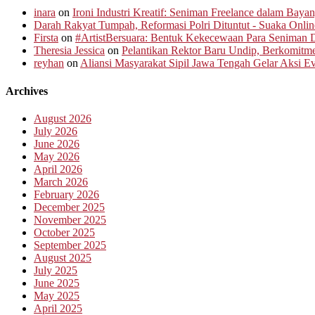
inara
on
Ironi Industri Kreatif: Seniman Freelance dalam Baya
Darah Rakyat Tumpah, Reformasi Polri Dituntut - Suaka Onlin
Firsta
on
#ArtistBersuara: Bentuk Kekecewaan Para Seniman D
Theresia Jessica
on
Pelantikan Rektor Baru Undip, Berkomit
reyhan
on
Aliansi Masyarakat Sipil Jawa Tengah Gelar Aksi 
Archives
August 2026
July 2026
June 2026
May 2026
April 2026
March 2026
February 2026
December 2025
November 2025
October 2025
September 2025
August 2025
July 2025
June 2025
May 2025
April 2025