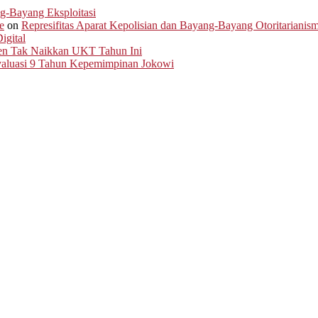
ng-Bayang Eksploitasi
e
on
Represifitas Aparat Kepolisian dan Bayang-Bayang Otoritarianis
igital
men Tak Naikkan UKT Tahun Ini
Evaluasi 9 Tahun Kepemimpinan Jokowi