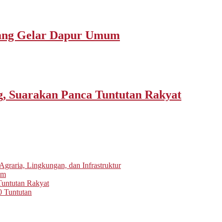
rang Gelar Dapur Umum
 Suarakan Panca Tuntutan Rakyat
graria, Lingkungan, dan Infrastruktur
um
untutan Rakyat
0 Tuntutan