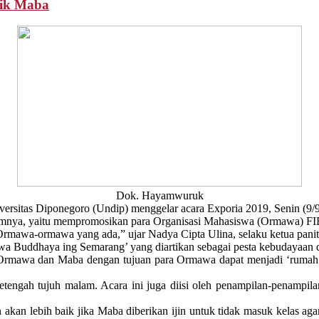
ik Maba
Dok. Hayamwuruk
rsitas Diponegoro (Undip) menggelar acara Exporia 2019, Senin (9/
elumnya, yaitu mempromosikan para Organisasi Mahasiswa (Ormawa) FI
rmawa-ormawa yang ada,” ujar Nadya Cipta Ulina, selaku ketua panit
awa Buddhaya ing Semarang’ yang diartikan sebagai pesta kebudayaan
Ormawa dan Maba dengan tujuan para Ormawa dapat menjadi ‘rumah’ 
etengah tujuh malam. Acara ini juga diisi oleh penampilan-penampil
n lebih baik jika Maba diberikan ijin untuk tidak masuk kelas agar d