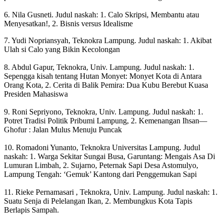
6. Nila Gusneti. Judul naskah: 1. Calo Skripsi, Membantu atau
Menyesatkan!, 2. Bisnis versus Idealisme
7. Yudi Nopriansyah, Teknokra Lampung. Judul naskah: 1. Akibat
Ulah si Calo yang Bikin Kecolongan
8. Abdul Gapur, Teknokra, Univ. Lampung. Judul naskah: 1.
Sepengga kisah tentang Hutan Monyet: Monyet Kota di Antara
Orang Kota, 2. Cerita di Balik Pemira: Dua Kubu Berebut Kuasa
Presiden Mahasiswa
9. Roni Sepriyono, Teknokra, Univ. Lampung. Judul naskah: 1.
Potret Tradisi Politik Pribumi Lampung, 2. Kemenangan Ihsan—
Ghofur : Jalan Mulus Menuju Puncak
10. Romadoni Yunanto, Teknokra Universitas Lampung. Judul
naskah: 1. Warga Sekitar Sungai Busa, Garuntang: Mengais Asa Di
Lumuran Limbah, 2. Sujarno, Peternak Sapi Desa Astomulyo,
Lampung Tengah: ‘Gemuk’ Kantong dari Penggemukan Sapi
11. Rieke Pernamasari , Teknokra, Univ. Lampung. Judul naskah: 1.
Suatu Senja di Pelelangan Ikan, 2. Membungkus Kota Tapis
Berlapis Sampah.