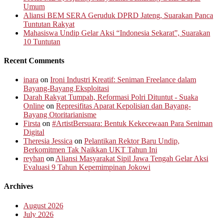
Umum
Aliansi BEM SERA Geruduk DPRD Jateng, Suarakan Panca
Tuntutan Rakyat
Mahasiswa Undip Gelar Aksi “Indonesia Sekarat”, Suarakan
10 Tuntutan
Recent Comments
inara
on
Ironi Industri Kreatif: Seniman Freelance dalam
Bayang-Bayang Eksploitasi
Darah Rakyat Tumpah, Reformasi Polri Dituntut - Suaka
Online
on
Represifitas Aparat Kepolisian dan Bayang-
Bayang Otoritarianisme
Firsta
on
#ArtistBersuara: Bentuk Kekecewaan Para Seniman
Digital
Theresia Jessica
on
Pelantikan Rektor Baru Undip,
Berkomitmen Tak Naikkan UKT Tahun Ini
reyhan
on
Aliansi Masyarakat Sipil Jawa Tengah Gelar Aksi
Evaluasi 9 Tahun Kepemimpinan Jokowi
Archives
August 2026
July 2026