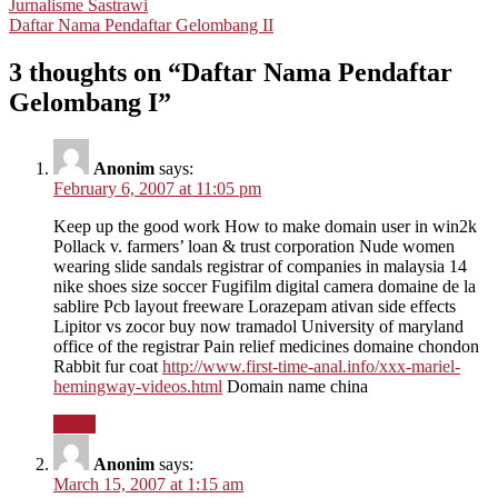
Post
Jurnalisme Sastrawi
Daftar Nama Pendaftar Gelombang II
navigation
3 thoughts on “
Daftar Nama Pendaftar
Gelombang I
”
Anonim
says:
February 6, 2007 at 11:05 pm
Keep up the good work How to make domain user in win2k
Pollack v. farmers’ loan & trust corporation Nude women
wearing slide sandals registrar of companies in malaysia 14
nike shoes size soccer Fugifilm digital camera domaine de la
sablire Pcb layout freeware Lorazepam ativan side effects
Lipitor vs zocor buy now tramadol University of maryland
office of the registrar Pain relief medicines domaine chondon
Rabbit fur coat
http://www.first-time-anal.info/xxx-mariel-
hemingway-videos.html
Domain name china
Reply
Anonim
says:
March 15, 2007 at 1:15 am