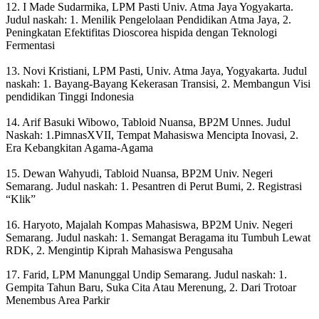
12. I Made Sudarmika, LPM Pasti Univ. Atma Jaya Yogyakarta.
Judul naskah: 1. Menilik Pengelolaan Pendidikan Atma Jaya, 2.
Peningkatan Efektifitas Dioscorea hispida dengan Teknologi
Fermentasi
13. Novi Kristiani, LPM Pasti, Univ. Atma Jaya, Yogyakarta. Judul
naskah: 1. Bayang-Bayang Kekerasan Transisi, 2. Membangun Visi
pendidikan Tinggi Indonesia
14. Arif Basuki Wibowo, Tabloid Nuansa, BP2M Unnes. Judul
Naskah: 1.PimnasXVII, Tempat Mahasiswa Mencipta Inovasi, 2.
Era Kebangkitan Agama-Agama
15. Dewan Wahyudi, Tabloid Nuansa, BP2M Univ. Negeri
Semarang. Judul naskah: 1. Pesantren di Perut Bumi, 2. Registrasi
“Klik”
16. Haryoto, Majalah Kompas Mahasiswa, BP2M Univ. Negeri
Semarang. Judul naskah: 1. Semangat Beragama itu Tumbuh Lewat
RDK, 2. Mengintip Kiprah Mahasiswa Pengusaha
17. Farid, LPM Manunggal Undip Semarang. Judul naskah: 1.
Gempita Tahun Baru, Suka Cita Atau Merenung, 2. Dari Trotoar
Menembus Area Parkir