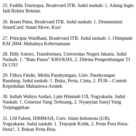
25. Fadilla Tourizqua, Boulevard ITB. Judul naskah: 1. Adang Ingin
Jadi Rektor Betulan
26. Ikram Putra, Boulevard ITB. Judul naskah: 1. Demonstrasi
SmartCard: Smart Move, Kus!
27. Principia Wardhani, Boulevard ITB. Judul naskah: 1. Olimpiade
KM 2004: Mahalnya Kebersamaan
28. Billy Antoro, Transformasi, Universitas Negeri Jakarta. Judul
Naskah: 1. “Batu Panas” KRS/KHS, 2. Dilema Pengembangan TI
Di UNJ
29. Fithya Findie, Media Parahyangan, Univ. Parahyangan
Bandung. Judul naskah: 1. Buku, Pesta, Cinta, 2. PUB—Contoh
Kepedulian Mahasiswa Arsitek
30. Indiah Wahyu Andari, Lpm Himmah UII, Yogyakarta. Judul
Naskah: 1. Generasi Yang Terbuang, 2. Nyanyian Sunyi Yang
Terpinggirkan
31. Ulil Fahmi, HIMMAH, Univ. Islam Indonesia (UII),
Yogyakarta. Judul naskah: 1. Terpojok Kritik, 2. Pesta Pora Hura-
Hura?, 3. Bukan Pesta Bisa.