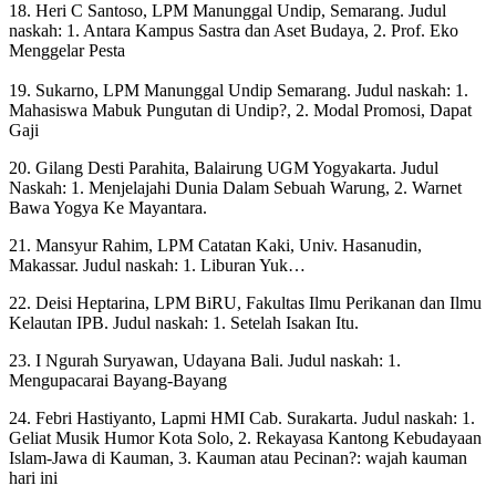
18. Heri C Santoso, LPM Manunggal Undip, Semarang. Judul
naskah: 1. Antara Kampus Sastra dan Aset Budaya, 2. Prof. Eko
Menggelar Pesta
19. Sukarno, LPM Manunggal Undip Semarang. Judul naskah: 1.
Mahasiswa Mabuk Pungutan di Undip?, 2. Modal Promosi, Dapat
Gaji
20. Gilang Desti Parahita, Balairung UGM Yogyakarta. Judul
Naskah: 1. Menjelajahi Dunia Dalam Sebuah Warung, 2. Warnet
Bawa Yogya Ke Mayantara.
21. Mansyur Rahim, LPM Catatan Kaki, Univ. Hasanudin,
Makassar. Judul naskah: 1. Liburan Yuk…
22. Deisi Heptarina, LPM BiRU, Fakultas Ilmu Perikanan dan Ilmu
Kelautan IPB. Judul naskah: 1. Setelah Isakan Itu.
23. I Ngurah Suryawan, Udayana Bali. Judul naskah: 1.
Mengupacarai Bayang-Bayang
24. Febri Hastiyanto, Lapmi HMI Cab. Surakarta. Judul naskah: 1.
Geliat Musik Humor Kota Solo, 2. Rekayasa Kantong Kebudayaan
Islam-Jawa di Kauman, 3. Kauman atau Pecinan?: wajah kauman
hari ini