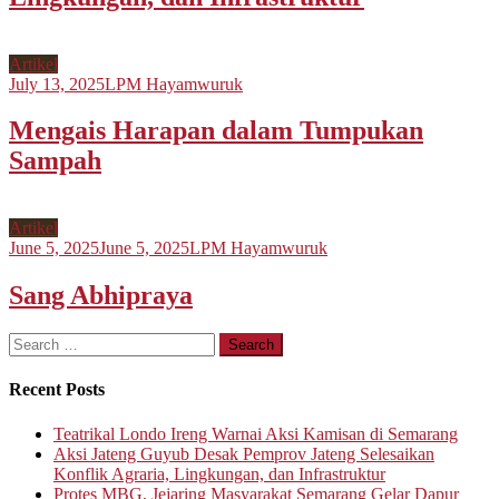
Artikel
July 13, 2025
LPM Hayamwuruk
Mengais Harapan dalam Tumpukan
Sampah
Artikel
June 5, 2025
June 5, 2025
LPM Hayamwuruk
Sang Abhipraya
Search
for:
Recent Posts
Teatrikal Londo Ireng Warnai Aksi Kamisan di Semarang
Aksi Jateng Guyub Desak Pemprov Jateng Selesaikan
Konflik Agraria, Lingkungan, dan Infrastruktur
Protes MBG, Jejaring Masyarakat Semarang Gelar Dapur