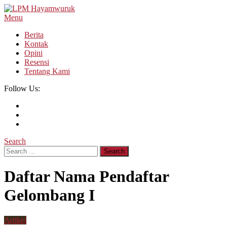
Skip
To
Menu
LPM Hayamwuruk
Refleksi Budaya dan Intelektualitas Mahasiswa
Content
Berita
Kontak
Opini
Resensi
Tentang Kami
Follow Us:
Search
Search
for:
Daftar Nama Pendaftar
Gelombang I
Artikel