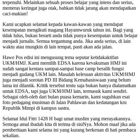
terpenuhi. Melainkan sebuah proses belajar yang intens dan serius,
memeras keringat juga otak, bahkan tidak jarang akan mendapatkan
caci-makian!
Kami ucapkan selamat kepada kawan-kawan yang mendapat
kesempatan mengikuti magang Hayamwuruk tahun ini. Bagi yang
tidak lulus, bukan berarti anda tidak punya kesempatan untuk belajar
menjadi jurnalis. Semua tergantung anda. Jika anda serius, di lain
waktu atau mungkin di lain tempat, pasti akan ada jalan.
Hawe Pos edisi ini mengusung tema seputar ketidakaktifan
UKM/HMJ. Kami memilih EDSA karena kevakuman HMJ ini
sudah sangat kentara sampai-sampai base camp beralih fungsi
menjadi gudang UKM lain. Masalah kelesuan aktivitas UKM/HMJ
juga menjadi sorotan PD III Bidang Kemahasiswaan yang belum
lama ini dilantik. Kritik tersebut tentu saja bukan hanya dialamatkan
untuk EDSA, tapi juga UKM/HMJ lain, termasuk kami sendiri.
Sebagai oleh-oleh dari bulan puasa kemarin, kami suguhkan esai
foto pedagang musiman di Jalan Pahlawan dan kedatangan kru
Republik Mimpi di kampus sastra.
Selamat Idul Fitri 1428 H bagi umat muslim yang merayakannya.
Semoga amal ibadah kita di terima di sisiNya. Mohon maaf jika ada
pemberitaan kami selama ini yang kurang berkenan di hati pembaca
sekalian.