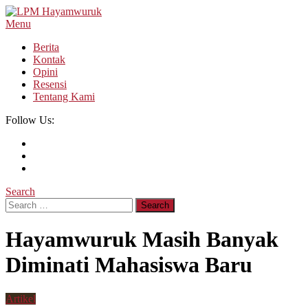
Skip
To
Menu
LPM Hayamwuruk
Refleksi Budaya dan Intelektualitas Mahasiswa
Content
Berita
Kontak
Opini
Resensi
Tentang Kami
Follow Us:
Search
Search
for:
Hayamwuruk Masih Banyak
Diminati Mahasiswa Baru
Artikel