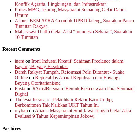
Konflik Agraria, Lingkungan, dan Infrastruktur
Protes MBG, Jejaring Masyarakat Semarang Gelar Dapur
Umum
Aliansi BEM SERA Geruduk DPRD Jateng, Suarakan Panca
Tuntutan Rakyat
Mahasiswa Undip Gelar Aksi “Indonesia Sekarat”, Suarakan
10 Tuntutan
Recent Comments
inara
on
Ironi Industri Kreatif: Seniman Freelance dalam
Bayang-Bayang Eksploitasi
Darah Rakyat Tumpah, Reformasi Polri Dituntut - Suaka
Online
on
Represifitas Aparat Kepolisian dan Bayang-
Bayang Otoritarianisme
Firsta
on
#ArtistBersuara: Bentuk Kekecewaan Para Seniman
Digital
Theresia Jessica
on
Pelantikan Rektor Baru Undip,
Berkomitmen Tak Naikkan UKT Tahun Ini
reyhan
on
Aliansi Masyarakat Sipil Jawa Tengah Gelar Aksi
Evaluasi 9 Tahun Kepemimpinan Jokowi
Archives