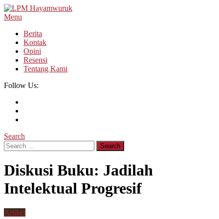
Skip
To
Menu
LPM Hayamwuruk
Refleksi Budaya dan Intelektualitas Mahasiswa
Content
Berita
Kontak
Opini
Resensi
Tentang Kami
Follow Us:
Search
Search
for:
Diskusi Buku: Jadilah
Intelektual Progresif
Artikel