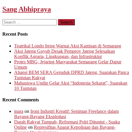
Sang Abhipraya
Search
for:
Recent Posts
Teatrikal Londo Ireng Warnai Aksi Kamisan di Semarang
Aksi Jateng Guyub Desak Pemprov Jateng Selesaikan
Konflik Agraria, Lingkungan, dan Infrastruktur
Protes MBG, Jejaring Masyarakat Semarang Gelar Dapur
Umum
Aliansi BEM SERA Geruduk DPRD Jateng, Suarakan Panca
Tuntutan Rakyat
Mahasiswa Undip Gelar Aksi “Indonesia Sekarat”, Suarakan
10 Tuntutan
Recent Comments
inara
on
Ironi Industri Kreatif: Seniman Freelance dalam
Bayang-Bayang Eksploitasi
Darah Rakyat Tumpah, Reformasi Polri Dituntut - Suaka
Online
on
Represifitas Aparat Kepolisian dan Bayang-