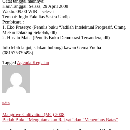
Catat tanggal mainnya:
Hari/Tanggal: Selasa, 29 April 2008
Waktu: 09.00 WIB – selesai
Tempat: Joglo Fakultas Sastra Undip
Pembicara :
1. Eko Prasetyo (Penulis buku “Jadilah Intelektual Progresif, Orang
Miskin Dilarang Sekolah, dll)
2. Husain Matla (Penulis Buku Demokrasi Tersandera, dll)
Info lebih lanjut, silakan hubungi kawan Gema Yudha
(081575339498).
Tagged
Agenda Kegiatan
udin
Post
Mangrove Cultivation (MC) 2008
Bedah Buku “Mengutamakan Rakyat” dan “Menembus Batas”
navigation