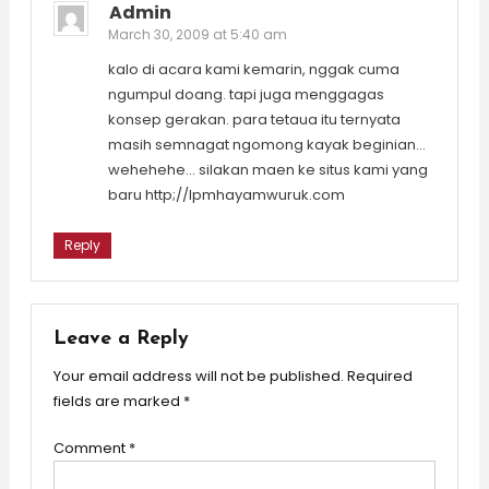
Admin
March 30, 2009 at 5:40 am
kalo di acara kami kemarin, nggak cuma
ngumpul doang. tapi juga menggagas
konsep gerakan. para tetaua itu ternyata
masih semnagat ngomong kayak beginian…
wehehehe… silakan maen ke situs kami yang
baru http;//lpmhayamwuruk.com
Reply
Leave a Reply
Your email address will not be published.
Required
fields are marked
*
Comment
*