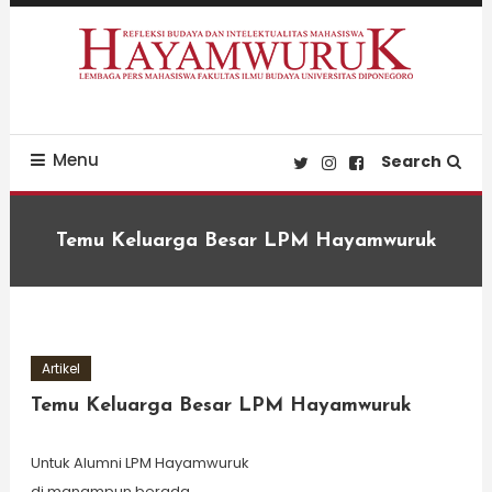
Skip
To
Content
Refleksi Budaya dan Intelektualitas Mahasiswa
LPM Hayamwuruk
Menu
Search
Temu Keluarga Besar LPM Hayamwuruk
Artikel
Temu Keluarga Besar LPM Hayamwuruk
Untuk Alumni LPM Hayamwuruk
di manampun berada