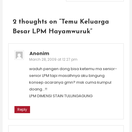
navigation
2 thoughts on “
Temu Keluarga
Besar LPM Hayamwuruk
”
Anonim
March 28, 2009 at 12:27 pm
waduh pengen dong bisa ketemu ma senior-
senior LPM tapi masalhnya aku bingung
konsep acaranya gmn? msk cuma kumpul
doang…!!
LPM DIMENSI STAIN TULUNGAGUNG
Reply