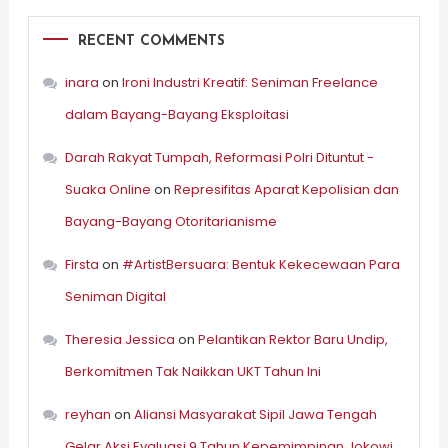
RECENT COMMENTS
inara
on
Ironi Industri Kreatif: Seniman Freelance
dalam Bayang-Bayang Eksploitasi
Darah Rakyat Tumpah, Reformasi Polri Dituntut -
Suaka Online
on
Represifitas Aparat Kepolisian dan
Bayang-Bayang Otoritarianisme
Firsta
on
#ArtistBersuara: Bentuk Kekecewaan Para
Seniman Digital
Theresia Jessica
on
Pelantikan Rektor Baru Undip,
Berkomitmen Tak Naikkan UKT Tahun Ini
reyhan
on
Aliansi Masyarakat Sipil Jawa Tengah
Gelar Aksi Evaluasi 9 Tahun Kepemimpinan Jokowi