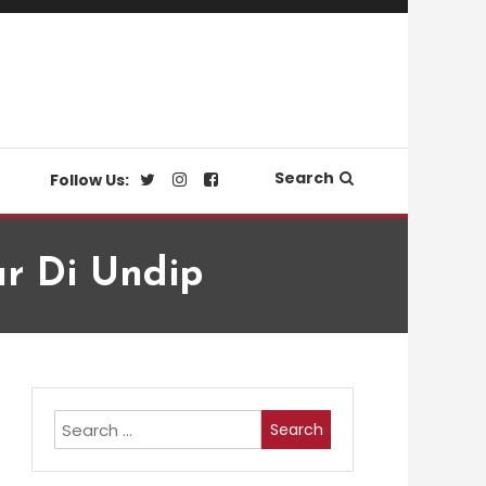
Search
Follow Us:
ar Di Undip
Search
for: