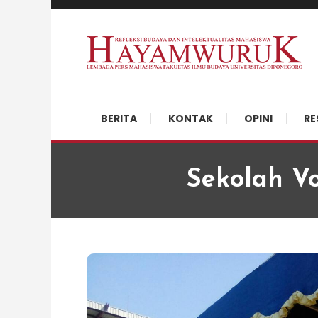
Skip
To
Content
Refleksi Budaya dan Intelektualitas Mahasiswa
LPM Hayamwuruk
BERITA
KONTAK
OPINI
RE
Sekolah Vo