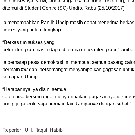
foto timsesnya,
KTM
, tanda tangan sama nomor rekening,” uja
ditemui di Student Centre (SC) Undip, Rabu (25/10/2017)
Ia menambahkan Panlih Undip masih dapat menerima berkas
timses yang belum lengkap.
“Berkas tim sukses y
an
g
belum lengkap masih dapat diterima untuk dilengkapi,” tamb
Ia berharap pesta demokrasi ini membuat semua pasang calo
bermain
fair
dan bersemangat menyampaikan gagasan untuk
kemajuan Undip
.
“Harapannya ya disini semua
calon bisa bersemangat menyampaikan gagasannya ide-iden
undip juga tentu saja bermain fair, kampanye dengan sehat,” t
Reporter : Ulil, Iftaqul, Habib