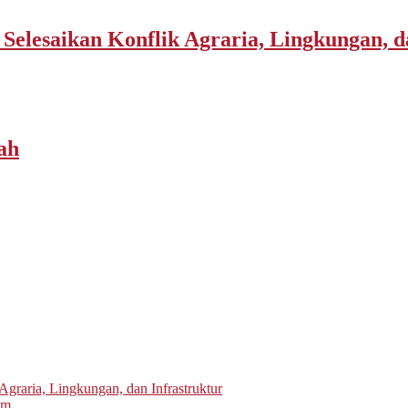
elesaikan Konflik Agraria, Lingkungan, d
ah
graria, Lingkungan, dan Infrastruktur
um