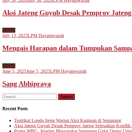
July 30, 2026
July 30, 2026
LPM Hayamwuruk
Aksi Jateng Guyub Desak Pemprov Jateng S
Artikel
July 13, 2025
LPM Hayamwuruk
Mengais Harapan dalam Tumpukan Samp
Artikel
June 5, 2025
June 5, 2025
LPM Hayamwuruk
Sang Abhipraya
Search
for:
Recent Posts
Teatrikal Londo Ireng Warnai Aksi Kamisan di Semarang
Aksi Jateng Guyub Desak Pemprov Jateng Selesaikan Konflik A
Protes MBG, Jejaring Masyarakat Semarang Gelar Dapur Um