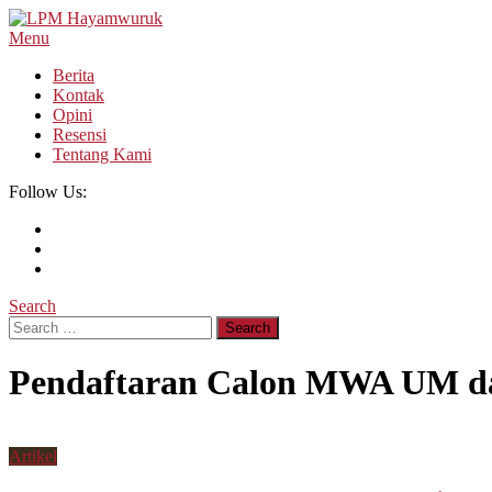
Skip
To
Menu
LPM Hayamwuruk
Refleksi Budaya dan Intelektualitas Mahasiswa
Content
Berita
Kontak
Opini
Resensi
Tentang Kami
Follow Us:
Search
Search
for:
Pendaftaran Calon MWA UM da
Artikel