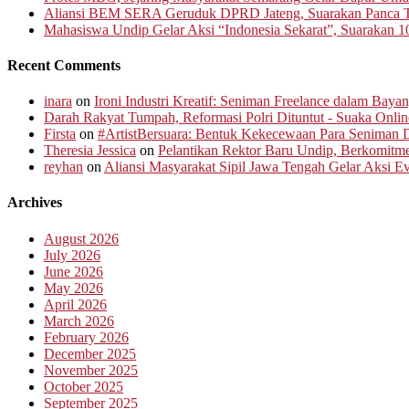
Aliansi BEM SERA Geruduk DPRD Jateng, Suarakan Panca T
Mahasiswa Undip Gelar Aksi “Indonesia Sekarat”, Suarakan 1
Recent Comments
inara
on
Ironi Industri Kreatif: Seniman Freelance dalam Baya
Darah Rakyat Tumpah, Reformasi Polri Dituntut - Suaka Onlin
Firsta
on
#ArtistBersuara: Bentuk Kekecewaan Para Seniman D
Theresia Jessica
on
Pelantikan Rektor Baru Undip, Berkomit
reyhan
on
Aliansi Masyarakat Sipil Jawa Tengah Gelar Aksi 
Archives
August 2026
July 2026
June 2026
May 2026
April 2026
March 2026
February 2026
December 2025
November 2025
October 2025
September 2025