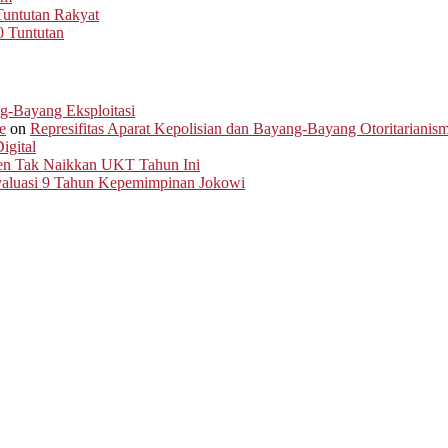
untutan Rakyat
0 Tuntutan
ng-Bayang Eksploitasi
e
on
Represifitas Aparat Kepolisian dan Bayang-Bayang Otoritarianis
igital
men Tak Naikkan UKT Tahun Ini
Evaluasi 9 Tahun Kepemimpinan Jokowi