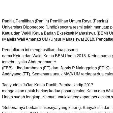
Panitia Pemilihan (Panlih) Pemilihan Umum Raya (Pemira)
Universitas Diponegoro (Undip) secara resmi telah menutup 
Ketua dan Wakil Ketua Badan Eksektutif Mahasiswa (BEM) 
(Majelis Wali Amanat) UM (Unsur Mahasiswa) 2018
. Pendafta
Pe
ndaftaran
ini menghasilkan dua pasang
nama Ketua dan Wakil Ketua BEM Undip 2018
. Kedua nama 
tersebut, yaitu
Abdurrohman H
(FEB) – Ibadurrahman (FT) dan Jonris P Nainggolan (FPIK) 
Andriyanto (FT).
Sementara
untuk MWA UM
terdapat
dua
calo
Taqiyuddin Ja’far,
Ketua Panlih Pemira Undip 2017
mengatakan untuk berkas kedua pasang calon Ketua dan Wa
Undip sudah lengkap. Namun untuk kelengkapan berkas tim s
“Sebenarnya berkas timsesnya yang kurang. Banyak sih dari t