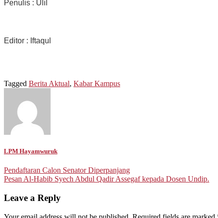
Penulis : Ulil
Editor : Iftaqul
Tagged
Berita Aktual
,
Kabar Kampus
LPM Hayamwuruk
Post
Pendaftaran Calon Senator Diperpanjang
Pesan Al-Habib Syech Abdul Qadir Assegaf kepada Dosen Undip.
navigation
Leave a Reply
Your email address will not be published.
Required fields are marked