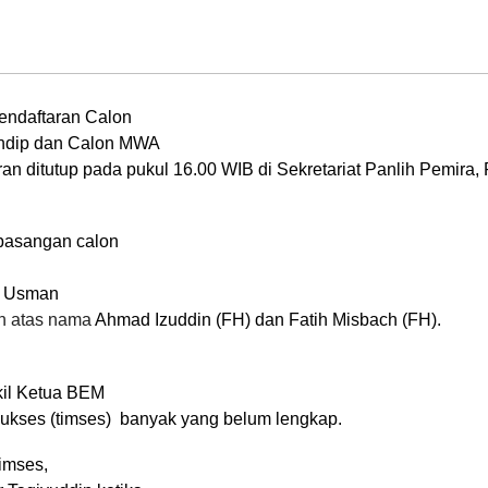
pendaftaran Calon
Undip dan Calon MWA
ran ditutup
pada pukul 16.00 WIB di Sekretariat Panlih Pemira,
pasangan calon
– Usman
n atas nama
Ahmad Izuddin (FH) dan Fatih Misbach (FH).
kil Ketua BEM
ukses (timses) banyak yang belum lengkap.
imses,