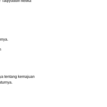
r Taqiyuddin ketika
ahnya
.
n
ya tentang kemajuan
uturnya.