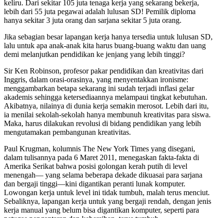
keliru. Dari sekitar 105 juta tenaga kerja yang sekarang bekerja,
lebih dari 55 juta pegawai adalah lulusan SD! Pemilik diploma
hanya sekitar 3 juta orang dan sarjana sekitar 5 juta orang.
Jika sebagian besar lapangan kerja hanya tersedia untuk lulusan SD,
lalu untuk apa anak-anak kita harus buang-buang waktu dan uang
demi melanjutkan pendidikan ke jenjang yang lebih tinggi?
Sir Ken Robinson, profesor pakar pendidikan dan kreativitas dari
Inggris, dalam orasi-orasinya, yang menyentakkan ironisme:
menggambarkan betapa sekarang ini sudah terjadi inflasi gelar
akademis sehingga ketersediaannya melampaui tingkat kebutuhan.
Akibatnya, nilainya di dunia kerja semakin merosot. Lebih dari itu,
ia menilai sekolah-sekolah hanya membunuh kreativitas para siswa.
Maka, harus dilakukan revolusi di bidang pendidikan yang lebih
mengutamakan pembangunan kreativitas.
Paul Krugman, kolumnis The New York Times yang disegani,
dalam tulisannya pada 6 Maret 2011, menegaskan fakta-fakta di
Amerika Serikat bahwa posisi golongan kerah putih di level
menengah— yang selama beberapa dekade dikuasai para sarjana
dan bergaji tinggi—kini digantikan peranti lunak komputer.
Lowongan kerja untuk level ini tidak tumbuh, malah terus menciut.
Sebaliknya, lapangan kerja untuk yang bergaji rendah, dengan jenis
kerja manual yang belum bisa digantikan komputer, seperti para