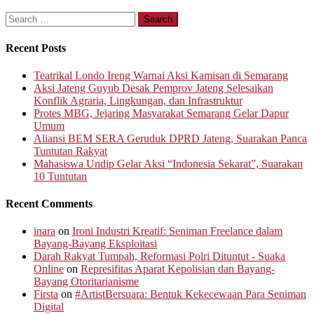
Search
for:
Recent Posts
Teatrikal Londo Ireng Warnai Aksi Kamisan di Semarang
Aksi Jateng Guyub Desak Pemprov Jateng Selesaikan
Konflik Agraria, Lingkungan, dan Infrastruktur
Protes MBG, Jejaring Masyarakat Semarang Gelar Dapur
Umum
Aliansi BEM SERA Geruduk DPRD Jateng, Suarakan Panca
Tuntutan Rakyat
Mahasiswa Undip Gelar Aksi “Indonesia Sekarat”, Suarakan
10 Tuntutan
Recent Comments
inara
on
Ironi Industri Kreatif: Seniman Freelance dalam
Bayang-Bayang Eksploitasi
Darah Rakyat Tumpah, Reformasi Polri Dituntut - Suaka
Online
on
Represifitas Aparat Kepolisian dan Bayang-
Bayang Otoritarianisme
Firsta
on
#ArtistBersuara: Bentuk Kekecewaan Para Seniman
Digital