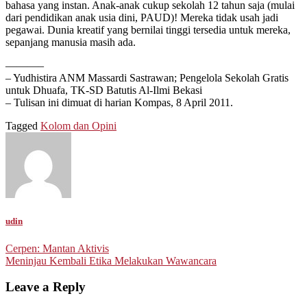
bahasa yang instan. Anak-anak cukup sekolah 12 tahun saja (mulai
dari pendidikan anak usia dini, PAUD)! Mereka tidak usah jadi
pegawai. Dunia kreatif yang bernilai tinggi tersedia untuk mereka,
sepanjang manusia masih ada.
———–
– Yudhistira ANM Massardi Sastrawan; Pengelola Sekolah Gratis
untuk Dhuafa, TK-SD Batutis Al-Ilmi Bekasi
– Tulisan ini dimuat di harian Kompas, 8 April 2011.
Tagged
Kolom dan Opini
udin
Post
Cerpen: Mantan Aktivis
Meninjau Kembali Etika Melakukan Wawancara
navigation
Leave a Reply