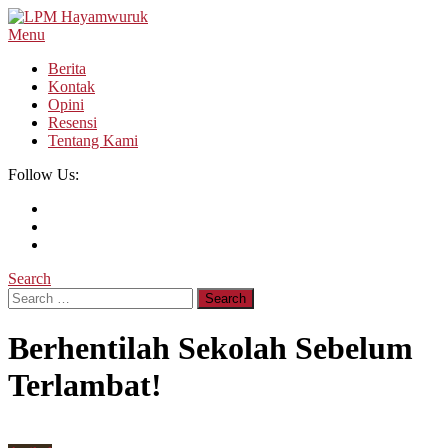
Skip
To
Menu
LPM Hayamwuruk
Refleksi Budaya dan Intelektualitas Mahasiswa
Content
Berita
Kontak
Opini
Resensi
Tentang Kami
Follow Us:
Search
Search
for:
Berhentilah Sekolah Sebelum
Terlambat!