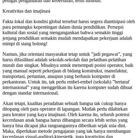
petugas pengantaran dan kebersihan, terus tumbuh.
Kreativitas dan imajinasi
Fakta lokal dan kondisi global tersebut harus segera diantisipasi oleh
para pemangku kepentingan dalam dunia pendidikan. Persepsi
kultural dan sosial yang mengangankan bahwa semakin tinggi
jenjang pendidikan semakin mudah mendapatkan pekerjaan adalah
mimpi di siang bolong!
Namun, jika orientasi masyarakat tetap untuk ”jadi pegawai”, yang
harus difasilitasi adalah sekolah-sekolah dan pelatihan-pelatihan
murah dan singkat. Misalnya untuk menempati posisi operator, baik
yang manual seperti pekerjaan di bidang konstruksi, manufaktur,
transportasi, pertanian, ataupun yang berbasis komputer di
perkantoran. Untuk itu, tak perlu embel-embel (sekolah) ”bertaraf
internasional” yang menggelikan itu karena komputer sudah dibuat
dengan standar internasional.
Akan tetapi, kualitas peradaban sebuah bangsa tak cukup hanya
ditopang oleh para operator di lapangan. Mutlak perlu dilahirkan
para kreator yang kaya imajinasi. Oleh karena itu, seluruh potensi
kecerdasan anak bangsa harus dibangun secara lebih serius yang
hanya bisa dicapai jika rangsangannya diberikan sejak usia dini.
Maka, diperlukan metode pengajaran yang tak hanya membangun
kecerdasan visual-auditori-kinestetik, juga kreativitas dan