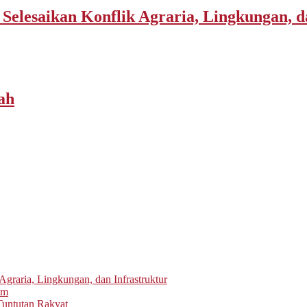
elesaikan Konflik Agraria, Lingkungan, d
ah
graria, Lingkungan, dan Infrastruktur
um
untutan Rakyat