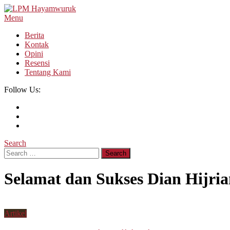
Skip
To
Menu
LPM Hayamwuruk
Refleksi Budaya dan Intelektualitas Mahasiswa
Content
Berita
Kontak
Opini
Resensi
Tentang Kami
Follow Us:
Search
Search
for:
Selamat dan Sukses Dian Hijria
Artikel