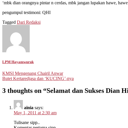
‘mbk dian orangnya pintar n cerdas, mbk jangan lupakan hawe, haw
pengumpul testimoni: QHI
Tagged
Dari Redaksi
LPM Hayamwuruk
Post
KMSI Mengenang Chairil Anwar
Butet Kertaredjasa dan ‘KUCING’-nya
navigation
3 thoughts on “
Selamat dan Sukses Dian Hi
ainia
says:
May 1, 2011 at 2:30 am
Tulisane sipp..
Komentar pertama sipp..