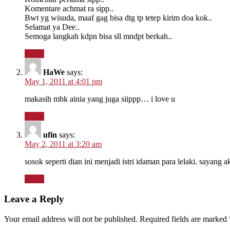
Komentare achmat ra sipp..
Bwt yg wisuda, maaf gag bisa dtg tp tetep kirim doa kok..
Selamat ya Dee..
Semoga langkah kdpn bisa sll mndpt berkah..
Reply
HaWe
says:
May 1, 2011 at 4:01 pm
makasih mbk ainia yang juga siippp… i love u
Reply
ufin
says:
May 2, 2011 at 3:20 am
sosok seperti dian ini menjadi istri idaman para lelaki. sayang 
Reply
Leave a Reply
Your email address will not be published.
Required fields are marked