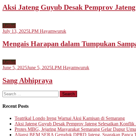
Aksi Jateng Guyub Desak Pemprov Jateng S
Artikel
July 13, 2025
LPM Hayamwuruk
Mengais Harapan dalam Tumpukan Samp
Artikel
June 5, 2025
June 5, 2025
LPM Hayamwuruk
Sang Abhipraya
Search
for:
Recent Posts
Teatrikal Londo Ireng Warnai Aksi Kamisan di Semarang
Aksi Jateng Guyub Desak Pemprov Jateng Selesaikan Konflik A
Protes MBG, Jejaring Masyarakat Semarang Gelar Dapur Um
Aliansi BEM SERA Geruduk DPRD Jateng, Suarakan Panca T