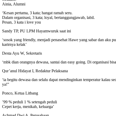
Ainia, Alumni
‘Kesan pertama, 3 kata; hangat ramah seru.
Dalam organisasi, 3 kata; loyal, bertanggungjawab, labil.
Pesan, 3 kata i love you
Sandy TP, PU LPM Hayamwuruk saat ini
‘sosok yang friendly, menjadi penasehat Hawe yang sabar dan aku pun
karirnya kelak’
Desta Ayu W, Sekretaris
‘mbk dian orangnya dewasa, santai dan easy going. Di organisasi bisa
Qur’anul Hidayat I, Redaktur Pelaksana
‘ia begitu dewasa dan selalu dapat mendinginkan temperatur kalau s
ya!”
Ponco, Ketua Litbang
’99 % peduli 1 % setengah peduli
Cepet kerja, menikah, keluarga’
Achmad Dwi A, Perusahaan