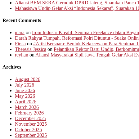
Aliansi BEM SERA Geruduk DPRD Jateng, Suarakan Panca T
Mahasiswa Undip Gelar Aksi “Indonesia Sekarat”, Suarakan 1
Recent Comments
inara
on
Ironi Industri Kreatif: Seniman Freelance dalam Baya
Darah Rakyat Tumpah, Reformasi Polri Dituntut - Suaka Onlin
Firsta
on
#ArtistBersuara: Bentuk Kekecewaan Para Seniman D
Theresia Jessica
on
Pelantikan Rektor Baru Undip, Berkomit
reyhan
on
Aliansi Masyarakat Sipil Jawa Tengah Gelar Aksi 
Archives
August 2026
July 2026
June 2026
May 2026
April 2026
March 2026
February 2026
December 2025
November 2025
October 2025
September 2025