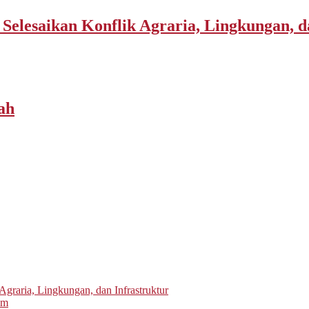
elesaikan Konflik Agraria, Lingkungan, d
ah
graria, Lingkungan, dan Infrastruktur
um