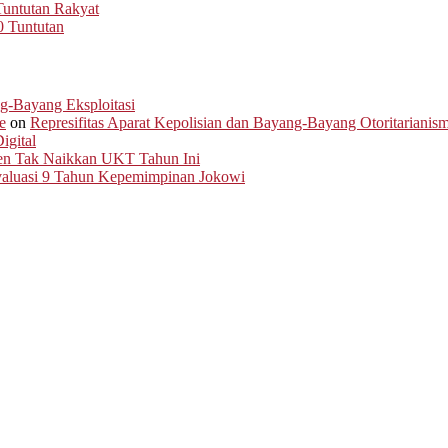
untutan Rakyat
0 Tuntutan
ng-Bayang Eksploitasi
e
on
Represifitas Aparat Kepolisian dan Bayang-Bayang Otoritarianis
igital
men Tak Naikkan UKT Tahun Ini
Evaluasi 9 Tahun Kepemimpinan Jokowi