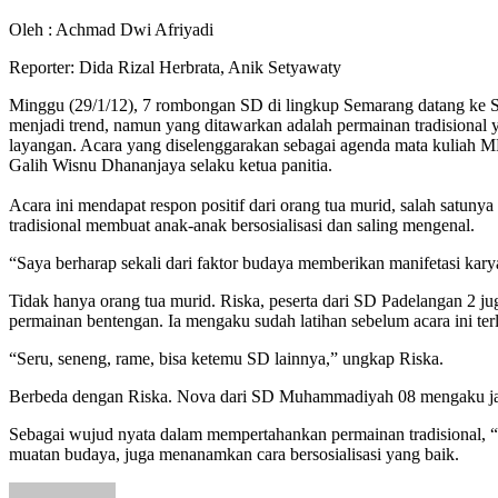
Oleh : Achmad Dwi Afriyadi
Reporter: Dida Rizal Herbrata, Anik Setyawaty
Minggu (29/1/12), 7 rombongan SD di lingkup Semarang datang ke 
menjadi trend, namun yang ditawarkan adalah permainan tradisional
layangan. Acara yang diselenggarakan sebagai agenda mata kuliah M
Galih Wisnu Dhananjaya selaku ketua panitia.
Acara ini mendapat respon positif dari orang tua murid, salah satuny
tradisional membuat anak-anak bersosialisasi dan saling mengenal.
“Saya berharap sekali dari faktor budaya memberikan manifetasi kary
Tidak hanya orang tua murid. Riska, peserta dari SD Padelangan 2 ju
permainan bentengan. Ia mengaku sudah latihan sebelum acara ini ter
“Seru, seneng, rame, bisa ketemu SD lainnya,” ungkap Riska.
Berbeda dengan Riska. Nova dari SD Muhammadiyah 08 mengaku jarang
Sebagai wujud nyata dalam mempertahankan permainan tradisional, “
muatan budaya, juga menanamkan cara bersosialisasi yang baik.