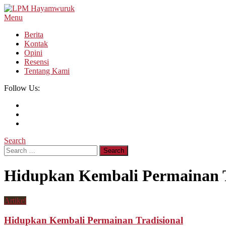
Skip
To
Menu
LPM Hayamwuruk
Refleksi Budaya dan Intelektualitas Mahasiswa
Content
Berita
Kontak
Opini
Resensi
Tentang Kami
Follow Us:
Search
Search
for:
Hidupkan Kembali Permainan T
Artikel
Hidupkan Kembali Permainan Tradisional