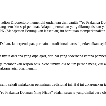
Stadion Diponegoro memenuhi undangan dari panitia “Yo Prakanca Dol
 yang semakin sepi peminat. Adapun permainan yang dikompetisikan ya
PK (Manajemen Pertunjukan Kesenian) itu bertujuan memperkenalkan p
a Dahan. Ia berpendapat, permainan tradisional harus diperkenalkan seja
a nyata dari apa yang dipelajari, dari hal yang sederhana karena pemb
ga memberikan respon baik. Sebelumnya dia belum pernah mengikuti acar
laksana agar bisa menang.
 sekali melakukan permainan tradisional ini. Hal ini dikarenakan ju
Yo Prakanca Dolanan Ning Njaba” adalah sesuatu yang dinilai baru ol