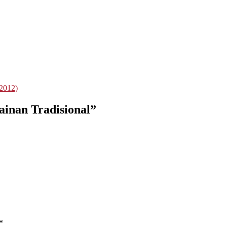
012)
inan Tradisional
”
*