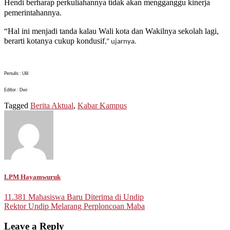
Hendi berharap perkuliahannya tidak akan mengganggu kinerja
pemerintahannya.
“Hal ini menjadi tanda kalau Wali kota dan Wakilnya sekolah lagi,
berarti kotanya cukup kondusif
,” ujarnya.
Penulis : Ulil
Editor : Dwi
Tagged
Berita Aktual
,
Kabar Kampus
LPM Hayamwuruk
Post
11.381 Mahasiswa Baru Diterima di Undip
Rektor Undip Melarang Perploncoan Maba
navigation
Leave a Reply