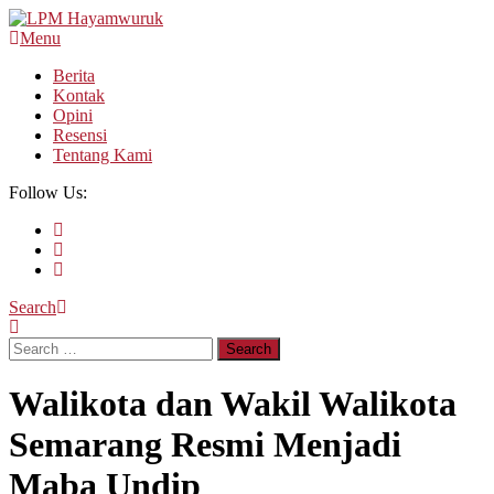
Skip
To
Menu
LPM Hayamwuruk
Refleksi Budaya dan Intelektualitas Mahasiswa
Content
Berita
Kontak
Opini
Resensi
Tentang Kami
Follow Us:
Search
Search
for:
Walikota dan Wakil Walikota
Semarang Resmi Menjadi
Maba Undip