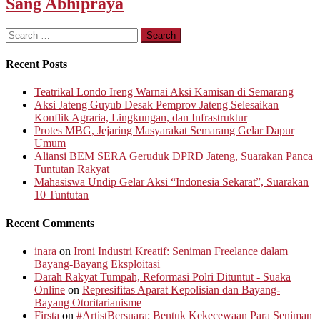
Sang Abhipraya
Search
for:
Recent Posts
Teatrikal Londo Ireng Warnai Aksi Kamisan di Semarang
Aksi Jateng Guyub Desak Pemprov Jateng Selesaikan
Konflik Agraria, Lingkungan, dan Infrastruktur
Protes MBG, Jejaring Masyarakat Semarang Gelar Dapur
Umum
Aliansi BEM SERA Geruduk DPRD Jateng, Suarakan Panca
Tuntutan Rakyat
Mahasiswa Undip Gelar Aksi “Indonesia Sekarat”, Suarakan
10 Tuntutan
Recent Comments
inara
on
Ironi Industri Kreatif: Seniman Freelance dalam
Bayang-Bayang Eksploitasi
Darah Rakyat Tumpah, Reformasi Polri Dituntut - Suaka
Online
on
Represifitas Aparat Kepolisian dan Bayang-
Bayang Otoritarianisme
Firsta
on
#ArtistBersuara: Bentuk Kekecewaan Para Seniman