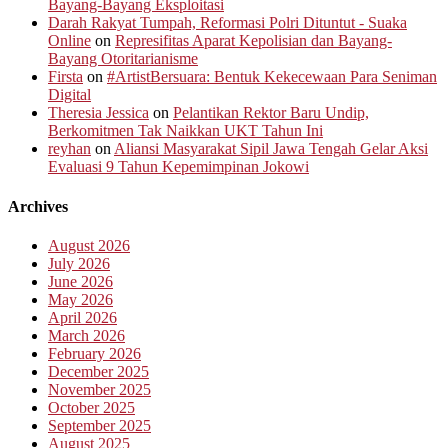
Bayang-Bayang Eksploitasi
Darah Rakyat Tumpah, Reformasi Polri Dituntut - Suaka
Online
on
Represifitas Aparat Kepolisian dan Bayang-
Bayang Otoritarianisme
Firsta
on
#ArtistBersuara: Bentuk Kekecewaan Para Seniman
Digital
Theresia Jessica
on
Pelantikan Rektor Baru Undip,
Berkomitmen Tak Naikkan UKT Tahun Ini
reyhan
on
Aliansi Masyarakat Sipil Jawa Tengah Gelar Aksi
Evaluasi 9 Tahun Kepemimpinan Jokowi
Archives
August 2026
July 2026
June 2026
May 2026
April 2026
March 2026
February 2026
December 2025
November 2025
October 2025
September 2025
August 2025