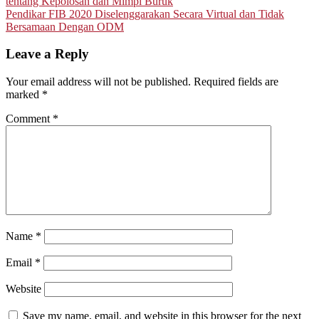
tentang Kepolosan dan Mimpi Buruk
navigation
Pendikar FIB 2020 Diselenggarakan Secara Virtual dan Tidak
Bersamaan Dengan ODM
Leave a Reply
Your email address will not be published.
Required fields are
marked
*
Comment
*
Name
*
Email
*
Website
Save my name, email, and website in this browser for the next