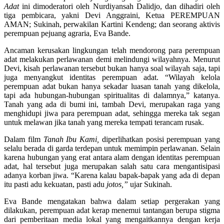
Adat
ini dimoderatori oleh Nurdiyansah Dalidjo, dan dihadiri oleh
tiga pembicara, yakni Devi Anggraini, Ketua PEREMPUAN
AMAN; Sukinah, perwakilan Kartini Kendeng; dan seorang aktivis
perempuan pejuang agraria, Eva Bande.
Ancaman kerusakan lingkungan telah mendorong para perempuan
adat melakukan perlawanan demi melindungi wilayahnya. Menurut
Devi, kisah perlawanan tersebut bukan hanya soal wilayah saja, tapi
juga menyangkut identitas perempuan adat. “Wilayah kelola
perempuan adat bukan hanya sekadar luasan tanah yang dikelola,
tapi ada hubungan-hubungan spiritualitas di dalamnya,” katanya.
Tanah yang ada di bumi ini, tambah Devi, merupakan raga yang
menghidupi jiwa para perempuan adat, sehingga mereka tak segan
untuk melawan jika tanah yang mereka tempati terancam rusak.
Dalam film
Tanah Ibu Kami,
diperlihatkan posisi perempuan yang
selalu berada di garda terdepan untuk memimpin perlawanan. Selain
karena hubungan yang erat antara alam dengan identitas perempuan
adat, hal tersebut juga merupakan salah satu cara mengantisipasi
adanya korban jiwa. “Karena kalau bapak-bapak yang ada di depan
itu pasti adu kekuatan, pasti adu
jotos,”
ujar Sukinah.
Eva Bande mengatakan bahwa dalam setiap pergerakan yang
dilakukan, perempuan adat kerap menemui tantangan berupa stigma
dari pemberitaan media lokal yang mengaitkannya dengan kerja