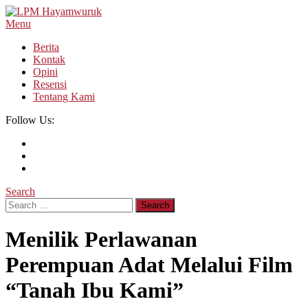
Skip
To
Menu
LPM Hayamwuruk
Refleksi Budaya dan Intelektualitas Mahasiswa
Content
Berita
Kontak
Opini
Resensi
Tentang Kami
Follow Us:
Search
Search
for:
Menilik Perlawanan
Perempuan Adat Melalui Film
“Tanah Ibu Kami”