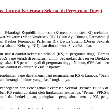
Darurat Kekerasan Seksual di Perguruan Tinggi
dan Teknologi Republik Indonesia (Kemendikbudristek RI) melunc
war Makarim (Mendikbudristek RI), I Gusti Ayu Bintang Darmawati 
ium Kaukus Perempuan Parlemen RI), Bivitri Susanti (Dosen Sekola
slahatan Keluarga NU), dan dimoderatori Silvia Iskandar.
 situasi darurat kekerasan seksual (KS) di perguruan tinggi. Berd
 KS yang terjadi di perguruan tinggi. Sedangkan dari survei Direkto
enyatakan KS pernah terjadi di perguruan tinggi. Namun, 63% dari me
uasi darurat kekerasan seksual,” ujarnya.
rundangan yang dapat menangani permasalahan KS di kampus. “Saat i
ak ada kerangka hukum yang jelas,” ungkapnya.
Pencegahan dan Penanganan Kekerasan Seksual (Permen PPKS) di pe
korban KS rentan dihakimi oleh lingkungan sekitarnya. “Permen PPKS 
onal dan berkelanjutan, peningkatan pengetahuan tentang KS, pengu