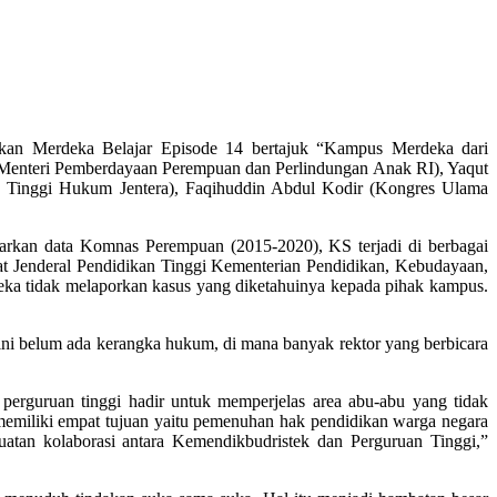
urkan Merdeka Belajar Episode 14 bertajuk “Kampus Merdeka dari
(Menteri Pemberdayaan Perempuan dan Perlindungan Anak RI), Yaqut
h Tinggi Hukum Jentera), Faqihuddin Abdul Kodir (Kongres Ulama
asarkan data Komnas Perempuan (2015-2020), KS terjadi di berbagai
rat Jenderal Pendidikan Tinggi Kementerian Pendidikan, Kebudayaan,
reka tidak melaporkan kasus yang diketahuinya kepada pihak kampus.
ni belum ada kerangka hukum, di mana banyak rektor yang berbicara
rguruan tinggi hadir untuk memperjelas area abu-abu yang tidak
memiliki empat tujuan yaitu pemenuhan hak pendidikan warga negara
atan kolaborasi antara Kemendikbudristek dan Perguruan Tinggi,”