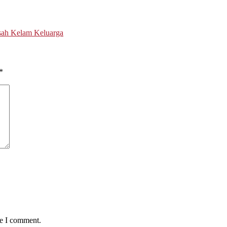
sah Kelam Keluarga
*
me I comment.