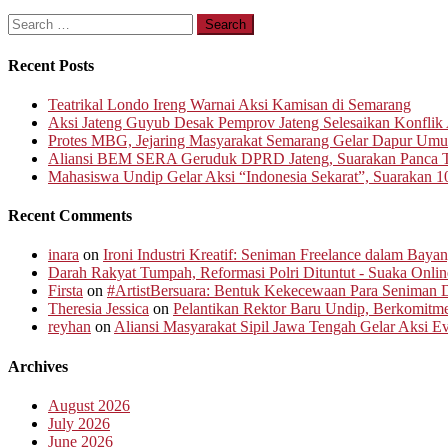
Search
for:
Recent Posts
Teatrikal Londo Ireng Warnai Aksi Kamisan di Semarang
Aksi Jateng Guyub Desak Pemprov Jateng Selesaikan Konflik A
Protes MBG, Jejaring Masyarakat Semarang Gelar Dapur Um
Aliansi BEM SERA Geruduk DPRD Jateng, Suarakan Panca T
Mahasiswa Undip Gelar Aksi “Indonesia Sekarat”, Suarakan 1
Recent Comments
inara
on
Ironi Industri Kreatif: Seniman Freelance dalam Baya
Darah Rakyat Tumpah, Reformasi Polri Dituntut - Suaka Onlin
Firsta
on
#ArtistBersuara: Bentuk Kekecewaan Para Seniman D
Theresia Jessica
on
Pelantikan Rektor Baru Undip, Berkomit
reyhan
on
Aliansi Masyarakat Sipil Jawa Tengah Gelar Aksi 
Archives
August 2026
July 2026
June 2026