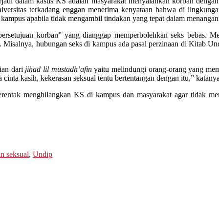
erjadi dalam kasus KS adalah masyarakat menyalahkan korban dengan
niversitas terkadang enggan menerima kenyataan bahwa di lingkungan
kampus apabila tidak mengambil tindakan yang tepat dalam menangan
a persetujuan korban” yang dianggap memperbolehkan seks bebas. M
tik. Misalnya, hubungan seks di kampus ada pasal perzinaan di Kita
ian dari
jihad lil mustadh’afin
yaitu melindungi orang-orang yang meman
 cinta kasih, kekerasan seksual tentu bertentangan dengan itu,” katanya
 serentak menghilangkan KS di kampus dan masyarakat agar tidak me
n seksual
,
Undip