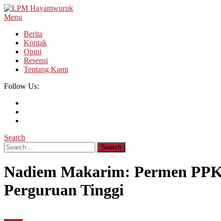
Skip
To
Menu
LPM Hayamwuruk
Refleksi Budaya dan Intelektualitas Mahasiswa
Content
Berita
Kontak
Opini
Resensi
Tentang Kami
Follow Us:
Search
Search
for:
Nadiem Makarim: Permen PPKS
Perguruan Tinggi