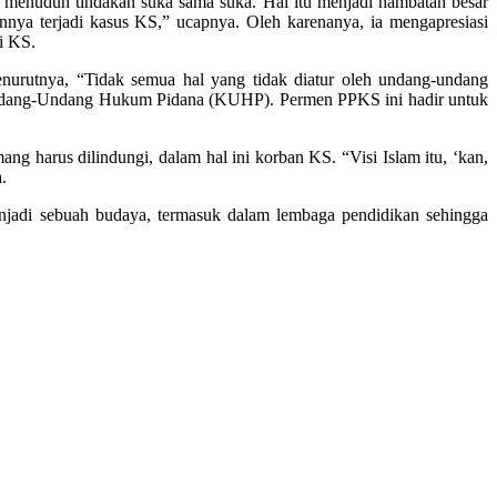
 menuduh tindakan suka sama suka. Hal itu menjadi hambatan besar
nya terjadi kasus KS,” ucapnya. Oleh karenanya, ia mengapresiasi
i KS.
enurutnya, “Tidak semua hal yang tidak diatur oleh undang-undang
b Undang-Undang Hukum Pidana (KUHP). Permen PPKS ini hadir untuk
g harus dilindungi, dalam hal ini korban KS. “Visi Islam itu, ‘kan,
.
njadi sebuah budaya, termasuk dalam lembaga pendidikan sehingga