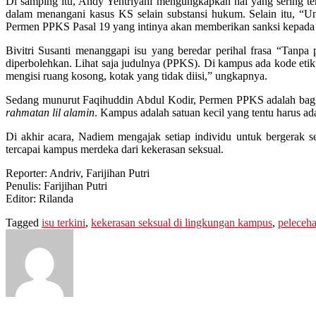
Di samping itu, Andy Yentriyani mengungkapkan hal yang sering t
dalam menangani kasus KS selain substansi hukum. Selain itu, “U
Permen PPKS Pasal 19 yang intinya akan memberikan sanksi kepada 
Bivitri Susanti menanggapi isu yang beredar perihal frasa “Tanp
diperbolehkan. Lihat saja judulnya (PPKS). Di kampus ada kode e
mengisi ruang kosong, kotak yang tidak diisi,” ungkapnya.
Sedang munurut Faqihuddin Abdul Kodir, Permen PPKS adalah bag
rahmatan lil alamin
. Kampus adalah satuan kecil yang tentu harus ada
Di akhir acara, Nadiem mengajak setiap individu untuk bergerak
tercapai kampus merdeka dari kekerasan seksual.
Reporter: Andriv, Farijihan Putri
Penulis: Farijihan Putri
Editor: Rilanda
Tagged
isu terkini
,
kekerasan seksual di lingkungan kampus
,
peleceha