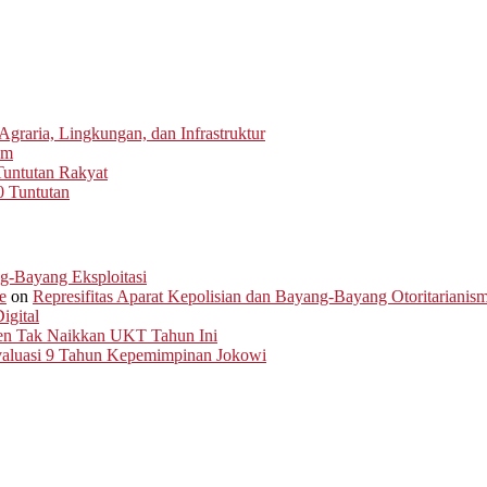
graria, Lingkungan, dan Infrastruktur
um
untutan Rakyat
0 Tuntutan
ng-Bayang Eksploitasi
e
on
Represifitas Aparat Kepolisian dan Bayang-Bayang Otoritarianis
igital
men Tak Naikkan UKT Tahun Ini
Evaluasi 9 Tahun Kepemimpinan Jokowi