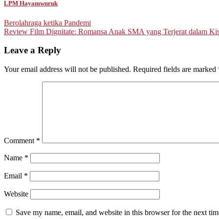
LPM Hayamwuruk
Post
Berolahraga ketika Pandemi
Review Film Dignitate: Romansa Anak SMA yang Terjerat dalam Ki
navigation
Leave a Reply
Your email address will not be published.
Required fields are marked
Comment
*
Name
*
Email
*
Website
Save my name, email, and website in this browser for the next ti