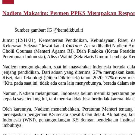
Berita
Nadiem Makarim: Permen PPKS Merupakan Respons 
Sumber gambar: IG @kemdikbud.ri
Jumat (12/11/21), Kementerian Pendidikan, Kebudayaan, Riset, 
Kekerasan Seksual” lewat kanal
YouTube.
Acara dihadiri Nadiem An
Cholil Qoumas (Menteri Agama RI), Diah Pitaloka (Ketua Presid
Perempuan Indonesia), Alissa Wahid (Sekretaris Umum Lembaga Kema
Nadiem mengungkapkan, saat ini masyarakat Indonesia berada dalam
jenjang pendidikan. Dari aduan yang diterima, 27% merupakan kasus
Riset, dan Teknologi (Ditjen Diktiristek) tahun 2020, 77% dosen m
“Kita pada saat ini, tidak ada cara lain menyebutnya, berada dalam sit
Namun, Nadiem melanjutkan, Indonesia belum memiliki peraturan pe
kepada saya tentang ini, tapi mereka tidak bisa bertindak karena tid
Oleh karennya, Nadiem menambahkan, Peraturan Menteri tentang 
menegaskan pengertian KS secara spesifik dan detail. Akibatnya, 
Indonesia (WNI), penanggulangan KS dengan pendekatan institusi
imbuhnya.