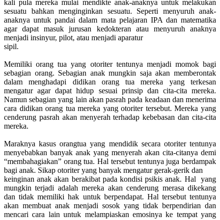
kali pula mereka mulai mendikte anak-anaknya untuk melakukan
sesuatu bahkan menginginkan sesuatu. Seperti menyuruh anak-
anaknya untuk pandai dalam mata pelajaran IPA dan matematika
agar dapat masuk jurusan kedokteran atau menyuruh anaknya
menjadi insinyur, pilot, atau menjadi aparatur
sipil.
Memiliki orang tua yang otoriter tentunya menjadi momok bagi
sebagian orang. Sebagian anak mungkin saja akan memberontak
dalam menghadapi didikan orang tua mereka yang terkesan
mengatur agar dapat hidup sesuai prinsip dan cita-cita mereka.
Namun sebagian yang lain akan pasrah pada keadaan dan menerima
cara didikan orang tua mereka yang otoriter tersebut. Mereka yang
cenderung pasrah akan menyerah terhadap kebebasan dan cita-cita
mereka.
Maraknya kasus orangtua yang mendidik secara otoriter tentunya
menyebabkan banyak anak yang menyerah akan cita-citanya demi
“membahagiakan” orang tua. Hal tersebut tentunya juga berdampak
bagi anak. Sikap otoriter yang banyak mengatur gerak-gerik dan
keinginan anak akan berakibat pada kondisi psikis anak. Hal yang
mungkin terjadi adalah mereka akan cenderung merasa dikekang
dan tidak memiliki hak untuk berpendapat. Hal tersebut tentunya
akan membuat
a
nak menjadi sosok yang tidak berpendirian dan
mencari cara lain untuk melampiaskan emosinya ke tempat yang