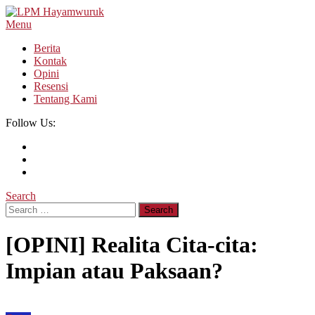
Skip
To
Menu
LPM Hayamwuruk
Refleksi Budaya dan Intelektualitas Mahasiswa
Content
Berita
Kontak
Opini
Resensi
Tentang Kami
Follow Us:
Search
Search
for:
[OPINI] Realita Cita-cita:
Impian atau Paksaan?