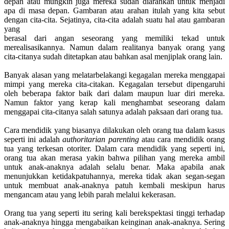
depan atau mungkin juga mereka sudah diarahkan untuk menjadi
apa di masa depan. Gambaran atau arahan itulah yang kita sebut
dengan cita-cita. Sejatinya, cita-cita adalah suatu hal atau gambaran
yang
berasal dari angan seseorang yang memiliki tekad untuk
merealisasikannya. Namun dalam realitanya banyak orang yang
cita-citanya sudah ditetapkan atau bahkan asal menjiplak orang lain.
Banyak alasan yang melatarbelakangi kegagalan mereka menggapai
mimpi yang mereka cita-citakan. Kegagalan tersebut dipengaruhi
oleh beberapa faktor baik dari dalam maupun luar diri mereka.
Namun faktor yang kerap kali menghambat seseorang dalam
menggapai cita-citanya salah satunya adalah paksaan dari orang tua.
Cara mendidik yang biasanya dilakukan oleh orang tua dalam kasus
seperti ini adalah
authoritarian parenting
atau cara mendidik orang
tua yang terkesan otoriter. Dalam cara mendidik yang seperti ini,
orang tua akan merasa yakin bahwa pilihan yang mereka ambil
untuk anak-anaknya adalah selalu benar. Maka apabila anak
menunjukkan ketidakpatuhannya, mereka tidak akan segan-segan
untuk membuat anak-anaknya patuh kembali meskipun harus
mengancam atau yang lebih parah melalui kekerasan.
Orang tua yang seperti itu sering kali berekspektasi tinggi terhadap
anak-anaknya hingga mengabaikan keinginan anak-anaknya. Sering