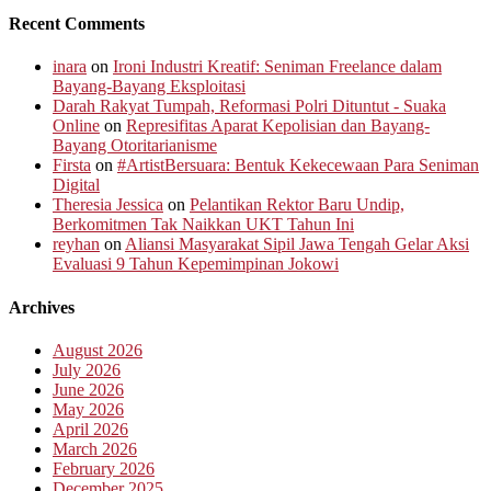
Recent Comments
inara
on
Ironi Industri Kreatif: Seniman Freelance dalam
Bayang-Bayang Eksploitasi
Darah Rakyat Tumpah, Reformasi Polri Dituntut - Suaka
Online
on
Represifitas Aparat Kepolisian dan Bayang-
Bayang Otoritarianisme
Firsta
on
#ArtistBersuara: Bentuk Kekecewaan Para Seniman
Digital
Theresia Jessica
on
Pelantikan Rektor Baru Undip,
Berkomitmen Tak Naikkan UKT Tahun Ini
reyhan
on
Aliansi Masyarakat Sipil Jawa Tengah Gelar Aksi
Evaluasi 9 Tahun Kepemimpinan Jokowi
Archives
August 2026
July 2026
June 2026
May 2026
April 2026
March 2026
February 2026
December 2025