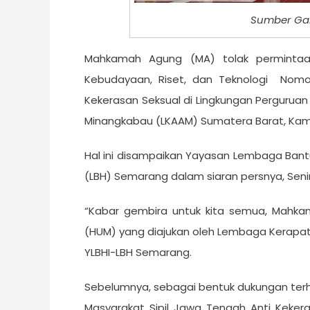
Sumber Ga
Mahkamah Agung (MA) tolak permintaan 
Kebudayaan, Riset, dan Teknologi Nom
Kekerasan Seksual di Lingkungan Pergurua
Minangkabau (LKAAM) Sumatera Barat, Kami
Hal ini disampaikan Yayasan Lembaga Ban
(LBH) Semarang dalam siaran persnya, Senin
“Kabar gembira untuk kita semua, Mahka
(HUM) yang diajukan oleh Lembaga Kerapa
YLBHI-LBH Semarang.
Sebelumnya, sebagai bentuk dukungan ter
Masyarakat Sipil Jawa Tengah Anti Keker