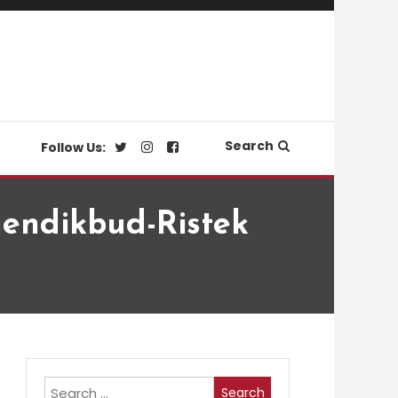
Search
Follow Us:
endikbud-Ristek
Search