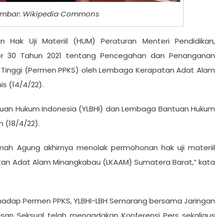
mbar: Wikipedia Commons
Hak Uji Materiil (HUM) Peraturan Menteri Pendidikan,
or 30 Tahun 2021 tentang Pencegahan dan Penanganan
n Tinggi (Permen PPKS) oleh Lembaga Kerapatan Adat Alam
s (14/4/22).
tuan Hukum Indonesia (YLBHI) dan Lembaga Bantuan Hukum
 (18/4/22).
mah Agung akhirnya menolak permohonan hak uji materiil
tan Adat Alam Minangkabau (LKAAM) Sumatera Barat,” kata
hadap Permen PPKS, YLBHI-LBH Semarang bersama Jaringan
asan Seksual telah mengadakan Konferensi Pers sekaligus