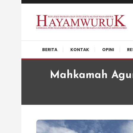
Skip
To
Content
Refleksi Budaya dan Intelektualitas Mahasiswa
LPM Hayamwuruk
BERITA
KONTAK
OPINI
RE
Mahkamah Agung