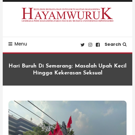
Skip
To
Content
Refleksi Budaya dan Intelektualitas Mahasiswa
LPM Hayamwuruk
Menu
Search
Hari Buruh Di Semarang: Masalah Upah Kecil
Hingga Kekerasan Seksual