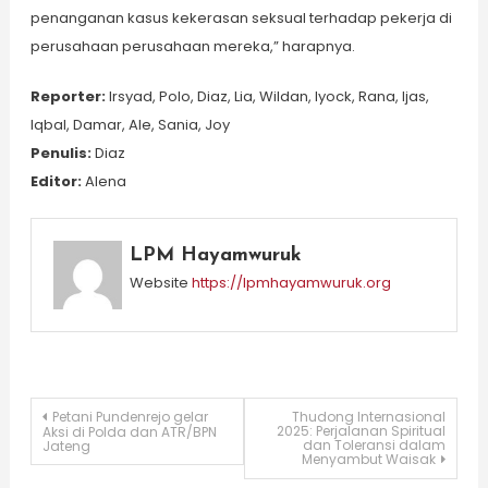
penanganan kasus kekerasan seksual terhadap pekerja di
perusahaan perusahaan mereka,” harapnya.
Reporter:
Irsyad, Polo, Diaz, Lia, Wildan, Iyock, Rana, Ijas,
Iqbal, Damar, Ale, Sania, Joy
Penulis:
Diaz
Editor:
Alena
LPM Hayamwuruk
Website
https://lpmhayamwuruk.org
Post
Petani Pundenrejo gelar
Thudong Internasional
2025: Perjalanan Spiritual
Aksi di Polda dan ATR/BPN
dan Toleransi dalam
Jateng
Menyambut Waisak
navigation