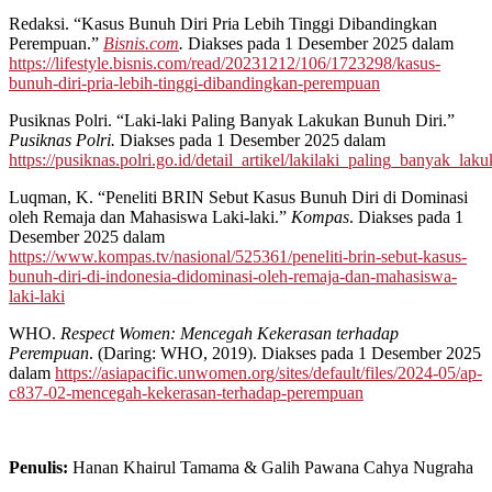
Redaksi. “Kasus Bunuh Diri Pria Lebih Tinggi Dibandingkan
Perempuan.”
Bisnis.com
.
Diakses pada 1 Desember 2025 dalam
https://lifestyle.bisnis.com/read/20231212/106/1723298/kasus-
bunuh-diri-pria-lebih-tinggi-dibandingkan-perempuan
Pusiknas Polri. “Laki-laki Paling Banyak Lakukan Bunuh Diri.”
Pusiknas Polri.
Diakses pada 1 Desember 2025 dalam
https://pusiknas.polri.go.id/detail_artikel/lakilaki_paling_banyak_la
Luqman, K. “Peneliti BRIN Sebut Kasus Bunuh Diri di Dominasi
oleh Remaja dan Mahasiswa Laki-laki.”
Kompas
. Diakses pada 1
Desember 2025 dalam
https://www.kompas.tv/nasional/525361/peneliti-brin-sebut-kasus-
bunuh-diri-di-indonesia-didominasi-oleh-remaja-dan-mahasiswa-
laki-laki
WHO.
Respect Women: Mencegah Kekerasan terhadap
Perempuan
. (Daring: WHO, 2019). Diakses pada 1 Desember 2025
dalam
https://asiapacific.unwomen.org/sites/default/files/2024-05/ap-
c837-02-mencegah-kekerasan-terhadap-perempuan
Penulis:
Hanan Khairul Tamama & Galih Pawana Cahya Nugraha