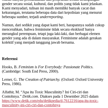
gender secara sosial, kultural, dan politis yang tidak kami jelaskan.
Kami menyadari, tulisan ini masih memiliki banyak cacat dan
kekurangan, terutama beberapa data dari kepolisian yang menurut
beberapa sumber, terjadi
underreporting
.
Namun, dari sedikit yang dapat kami beri, harapannya sudah cukup
mencerahkan, bahwa feminisme tidak secara eksklusif hanya
merangkul perempuan, tetapi juga laki-laki, dan berbagai elemen
gender yang ada di dalam masyarakat. Feminisme adalah gerakan
kolektif yang menjadi tanggung jawab bersama.
Referensi
Hooks, B.
Feminism is For Everybody: Passionate Politics
.
(Cambridge: South End Press, 2000).
Lerner, G.
The Creation of Patriarchy.
(Oxford: Oxford University
Press, 1986).
Alfathir, M. “Apa itu Toxic Masculinity? Ini Ciri-ciri dan
Contohnya.”
Detik.com
. Diakses pada 1 Desember 2025 dalam
https://www.detik.com/edu/detikpedia/d-7612216/apa-itu-toxic-
masculinity-ini-ciri-ciri-dan-contohnya