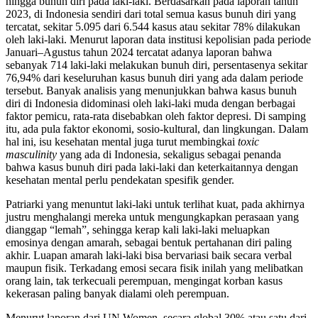
hingga bunuh diri pada laki-laki. Berdasarkan pada laporan tahun
2023, di Indonesia sendiri dari total semua kasus bunuh diri yang
tercatat, sekitar 5.095 dari 6.544 kasus atau sekitar 78% dilakukan
oleh laki-laki. Menurut laporan data institusi kepolisian pada periode
Januari–Agustus tahun 2024 tercatat adanya laporan bahwa
sebanyak 714 laki-laki melakukan bunuh diri, persentasenya sekitar
76,94% dari keseluruhan kasus bunuh diri yang ada dalam periode
tersebut. Banyak analisis yang menunjukkan bahwa kasus bunuh
diri di Indonesia didominasi oleh laki-laki muda dengan berbagai
faktor pemicu, rata-rata disebabkan oleh faktor depresi. Di samping
itu, ada pula faktor ekonomi, sosio-kultural, dan lingkungan. Dalam
hal ini, isu kesehatan mental juga turut membingkai
toxic
masculinity
yang ada di Indonesia, sekaligus sebagai penanda
bahwa kasus bunuh diri pada laki-laki dan keterkaitannya dengan
kesehatan mental perlu pendekatan spesifik gender.
Patriarki yang menuntut laki-laki untuk terlihat kuat, pada akhirnya
justru menghalangi mereka untuk mengungkapkan perasaan yang
dianggap “lemah”, sehingga kerap kali laki-laki meluapkan
emosinya dengan amarah, sebagai bentuk pertahanan diri paling
akhir. Luapan amarah laki-laki bisa bervariasi baik secara verbal
maupun fisik. Terkadang emosi secara fisik inilah yang melibatkan
orang lain, tak terkecuali perempuan, mengingat korban kasus
kekerasan paling banyak dialami oleh perempuan.
Menurut laporan dari UN Women, secara global 30% atau satu dari