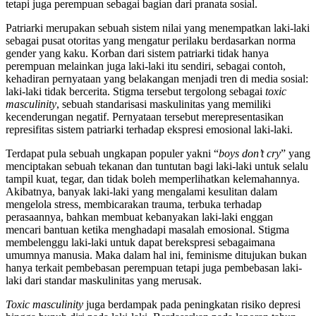
tetapi juga perempuan sebagai bagian dari pranata sosial.
Patriarki merupakan sebuah sistem nilai yang menempatkan laki-laki
sebagai pusat otoritas yang mengatur perilaku berdasarkan norma
gender yang kaku. Korban dari sistem patriarki tidak hanya
perempuan melainkan juga laki-laki itu sendiri, sebagai contoh,
kehadiran pernyataan yang belakangan menjadi tren di media sosial:
laki-laki tidak bercerita. Stigma tersebut tergolong sebagai
toxic
masculinity
,
sebuah standarisasi maskulinitas yang memiliki
kecenderungan negatif. Pernyataan tersebut merepresentasikan
represifitas sistem patriarki terhadap ekspresi emosional laki-laki.
Terdapat pula sebuah ungkapan populer yakni “
boys don’t cry
” yang
menciptakan sebuah tekanan dan tuntutan bagi laki-laki untuk selalu
tampil kuat, tegar, dan tidak boleh memperlihatkan kelemahannya.
Akibatnya, banyak laki-laki yang mengalami kesulitan dalam
mengelola stress, membicarakan trauma, terbuka terhadap
perasaannya, bahkan membuat kebanyakan laki-laki enggan
mencari bantuan ketika menghadapi masalah emosional. Stigma
membelenggu laki-laki untuk dapat berekspresi sebagaimana
umumnya manusia. Maka dalam hal ini, feminisme ditujukan bukan
hanya terkait pembebasan perempuan tetapi juga pembebasan laki-
laki dari standar maskulinitas yang merusak.
Toxic masculinity
juga berdampak pada peningkatan risiko depresi