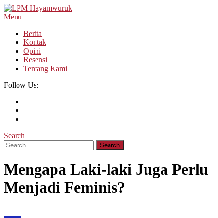
Skip
To
Menu
LPM Hayamwuruk
Refleksi Budaya dan Intelektualitas Mahasiswa
Content
Berita
Kontak
Opini
Resensi
Tentang Kami
Follow Us:
Search
Search
for:
Mengapa Laki-laki Juga Perlu
Menjadi Feminis?