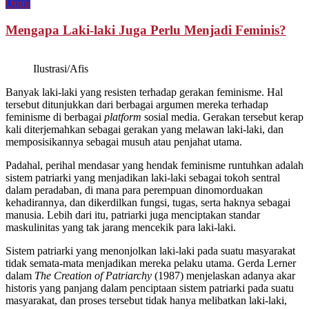
Opini
Mengapa Laki-laki Juga Perlu Menjadi Feminis?
Ilustrasi/Afis
Banyak laki-laki yang resisten terhadap gerakan feminisme. Hal
tersebut ditunjukkan dari berbagai argumen mereka terhadap
feminisme di berbagai
platform
sosial media. Gerakan tersebut kerap
kali diterjemahkan sebagai gerakan yang melawan laki-laki, dan
memposisikannya sebagai musuh atau penjahat utama.
Padahal, perihal mendasar yang hendak feminisme runtuhkan adalah
sistem patriarki yang menjadikan laki-laki sebagai tokoh sentral
dalam peradaban, di mana para perempuan dinomorduakan
kehadirannya, dan dikerdilkan fungsi, tugas, serta haknya sebagai
manusia. Lebih dari itu, patriarki juga menciptakan standar
maskulinitas yang tak jarang mencekik para laki-laki.
Sistem patriarki yang menonjolkan laki-laki pada suatu masyarakat
tidak semata-mata menjadikan mereka pelaku utama. Gerda Lerner
dalam
The Creation of Patriarchy
(1987) menjelaskan adanya akar
historis yang panjang dalam penciptaan sistem patriarki pada suatu
masyarakat, dan proses tersebut tidak hanya melibatkan laki-laki,