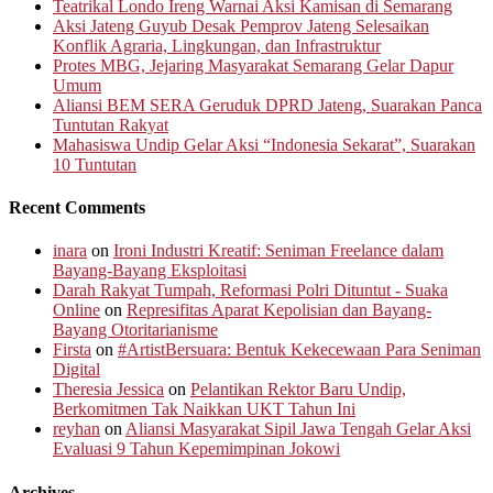
Teatrikal Londo Ireng Warnai Aksi Kamisan di Semarang
Aksi Jateng Guyub Desak Pemprov Jateng Selesaikan
Konflik Agraria, Lingkungan, dan Infrastruktur
Protes MBG, Jejaring Masyarakat Semarang Gelar Dapur
Umum
Aliansi BEM SERA Geruduk DPRD Jateng, Suarakan Panca
Tuntutan Rakyat
Mahasiswa Undip Gelar Aksi “Indonesia Sekarat”, Suarakan
10 Tuntutan
Recent Comments
inara
on
Ironi Industri Kreatif: Seniman Freelance dalam
Bayang-Bayang Eksploitasi
Darah Rakyat Tumpah, Reformasi Polri Dituntut - Suaka
Online
on
Represifitas Aparat Kepolisian dan Bayang-
Bayang Otoritarianisme
Firsta
on
#ArtistBersuara: Bentuk Kekecewaan Para Seniman
Digital
Theresia Jessica
on
Pelantikan Rektor Baru Undip,
Berkomitmen Tak Naikkan UKT Tahun Ini
reyhan
on
Aliansi Masyarakat Sipil Jawa Tengah Gelar Aksi
Evaluasi 9 Tahun Kepemimpinan Jokowi
Archives