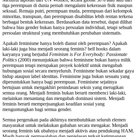
tiga perempuan di dunia pernah mengalami kekerasan fisik maupun
seksual. Remaja putri, perempuan muda, perempuan dari kelompok
minoritas, transpuan, dan perempuan disabilitas lebih rentan terkena
berbagai bentuk kekerasan. Berdasarkan data tersebut, dapat dilihat
bahwa bias gender bukan hanya persoalan individual, tetapi sebuah
persoalan struktural yang membutuhkan perubahan sistematis.
Apakah feminisme hanya boleh dianut oleh perempuan? Apakah
laki-laki juga bisa menjadi seorang feminis? bell hooks dalam
karyanya yang berjudul
Feminism is For Everybody: Passionate
Politics
(2000) menunjukkan bahwa feminisme bukan hanya milik
perempuan tetapi merupakan proyek kolektif untuk mengubah
hubungan sosial secara menyeluruh. Feminisme bukan sekadar gaya
hidup ataupun label identitas. Feminisme juga bukan sesuatu yang
diperuntukkan hanya bagi perempuan. Feminisme sejatinya
bertujuan untuk mengakhiri penindasan seksis yang merugikan
semua orang. Menjadi feminis bukan berarti membenci laki-laki,
melainkan menantang dan mengubah dominasi sistem. Menjadi
feminis berarti memperjuangkan keadilan sosial yang
menguntungkan bagi semua gender.
Semua pergerakan pada akhirnya membutuhkan seluruh elemen
masyarakat untuk melakukan gubahan secara mengakar. Menjadi
seorang feminis tak ubahnya menjadi aktivis atau pendukung HAM.
Masih banyak permasalahan dan penjelasan terkait ketimpangan