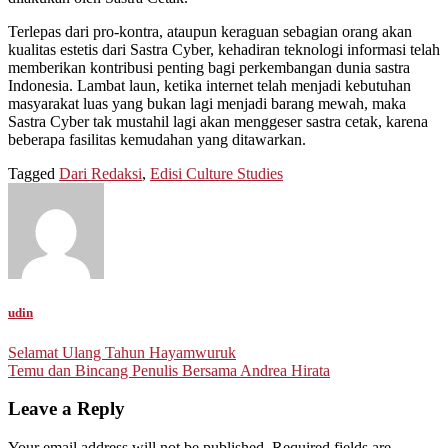
Terlepas dari pro-kontra, ataupun keraguan sebagian orang akan
kualitas estetis dari Sastra Cyber, kehadiran teknologi informasi telah
memberikan kontribusi penting bagi perkembangan dunia sastra
Indonesia. Lambat laun, ketika internet telah menjadi kebutuhan
masyarakat luas yang bukan lagi menjadi barang mewah, maka
Sastra Cyber tak mustahil lagi akan menggeser sastra cetak, karena
beberapa fasilitas kemudahan yang ditawarkan.
Tagged
Dari Redaksi
,
Edisi Culture Studies
udin
Post
Selamat Ulang Tahun Hayamwuruk
Temu dan Bincang Penulis Bersama Andrea Hirata
navigation
Leave a Reply
Your email address will not be published.
Required fields are