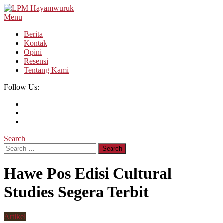
Skip
To
Menu
LPM Hayamwuruk
Refleksi Budaya dan Intelektualitas Mahasiswa
Content
Berita
Kontak
Opini
Resensi
Tentang Kami
Follow Us:
Search
Search
for:
Hawe Pos Edisi Cultural
Studies Segera Terbit
Artikel