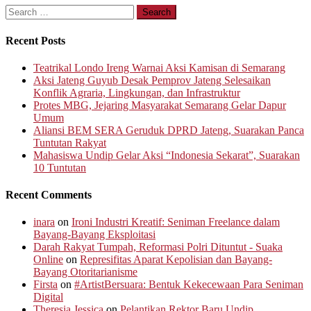
Search
for:
Recent Posts
Teatrikal Londo Ireng Warnai Aksi Kamisan di Semarang
Aksi Jateng Guyub Desak Pemprov Jateng Selesaikan
Konflik Agraria, Lingkungan, dan Infrastruktur
Protes MBG, Jejaring Masyarakat Semarang Gelar Dapur
Umum
Aliansi BEM SERA Geruduk DPRD Jateng, Suarakan Panca
Tuntutan Rakyat
Mahasiswa Undip Gelar Aksi “Indonesia Sekarat”, Suarakan
10 Tuntutan
Recent Comments
inara
on
Ironi Industri Kreatif: Seniman Freelance dalam
Bayang-Bayang Eksploitasi
Darah Rakyat Tumpah, Reformasi Polri Dituntut - Suaka
Online
on
Represifitas Aparat Kepolisian dan Bayang-
Bayang Otoritarianisme
Firsta
on
#ArtistBersuara: Bentuk Kekecewaan Para Seniman
Digital
Theresia Jessica
on
Pelantikan Rektor Baru Undip,