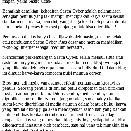
mapan, yakni Sastra Cetak.
Benarkah demikian, kehadiran Sastra Cyber adalah pelampiasan
sebagian penulis yang tak mampu menciptakan karya sastra sesuai
standar media massa, penerbit, yang dijaga ketat oleh para editor dan
harus melalui proses birokrasi panjang untuk bisa diterbitkan?
Pertanyaan di atas hanya bisa dijawab oleh masing-masing pelaku
atau pendukung Sastra Cyber. Atas dasar apa mereka menjadikan
teknologi internet sebagai medium bersastra.
Mencermati perkembangan Sastra Cyber, selain melalui situs-situs
sastra online, yang menarik adalah melalui media blog (weblog)
yang dikelola oleh beberapa penulis secara individu. Di dalam blog
itu dimuat karya-karya semacam puisi maupun cerpen.
Blog menjadi media yang sangat efektif menuangkan kreativitas
penulis. Seorang penulis di sini tak perlu direpotkan oleh birokrasi
media maupun penerbitan. Ditulis sendiri, diedit sendiri, dan
dipublikasikan sendiri. Namun jangan salah, sama halnya ketika
suatu karya diterbitkan di media ataupun dalam bentuk buku, karya
yang dimuat diblog juga akan mendapatkan sambutan yang bahkan
jauh lebih luas ketika diterbitkan dalam bentuk cetak. Apalagi
dengan fasilitas yang ditawarkan blog, misalnya, setiap tulisan bisa
dikomentari langsung oleh pembaca, satu hal yang tak mungkin bisa
dilakukan oleh Sastra Cetak.