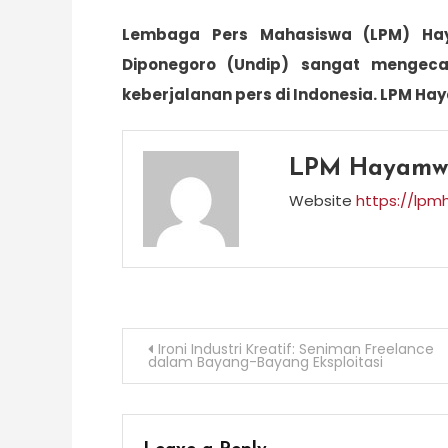
Lembaga Pers Mahasiswa (LPM) Haya
Diponegoro (Undip) sangat menge
keberjalanan pers di Indonesia. LPM H
LPM Hayamw
Website
https://lpm
Post
Ironi Industri Kreatif: Seniman Freelance
dalam Bayang-Bayang Eksploitasi
navigation