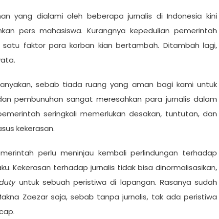
 yang dialami oleh beberapa jurnalis di Indonesia kini
hkan pers mahasiswa. Kurangnya kepedulian pemerintah
h satu faktor para korban kian bertambah. Ditambah lagi,
yata.
pertanyakan, sebab tiada ruang yang aman bagi kami untuk
, dan pembunuhan sangat meresahkan para jurnalis dalam
emerintah seringkali memerlukan desakan, tuntutan, dan
sus kekerasan.
pemerintah perlu meninjau kembali perlindungan terhadap
ku. Kekerasan terhadap jurnalis tidak bisa dinormalisasikan,
 duty
untuk sebuah peristiwa di lapangan. Rasanya sudah
akna Zaezar saja, sebab tanpa jurnalis, tak ada peristiwa
ucap.