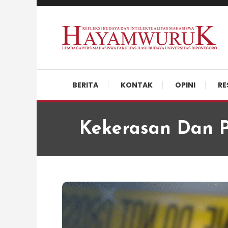
Skip
To
Content
Refleksi Budaya dan Intelektualitas Mahasiswa
LPM Hayamwuruk
BERITA
KONTAK
OPINI
RE
Kekerasan Dan P