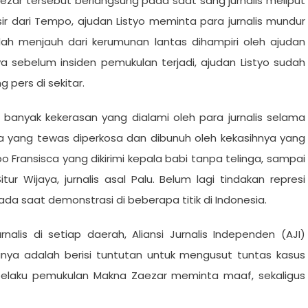
zar tersebut berlangsung pada saat sang jurnalis meliput
nsir dari Tempo, ajudan Listyo meminta para jurnalis mundur
ah menjauh dari kerumunan lantas dihampiri oleh ajudan
nya sebelum insiden pemukulan terjadi, ajudan Listyo sudah
pers di sekitar.
n banyak kekerasan yang dialami oleh para jurnalis selama
ta yang tewas diperkosa dan dibunuh oleh kekasihnya yang
o Fransisca yang dikirimi kepala babi tanpa telinga, sampai
r Wijaya, jurnalis asal Palu. Belum lagi tindakan represi
 saat demonstrasi di beberapa titik di Indonesia.
alis di setiap daerah, Aliansi Jurnalis Independen (AJI)
anya adalah berisi tuntutan untuk mengusut tuntas kasus
elaku pemukulan Makna Zaezar meminta maaf, sekaligus