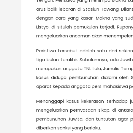
Tengah. Peristiwa yang menimpa Makna Zae
arus balik lebaran di Stasiun Tawang. Dila
dengan cara yang kasar. Makna yang sud
Listyo, di situlah pemukulan terjadi. Rupa
mengeluarkan ancaman akan menempeleng 
Peristiwa tersebut adalah satu dari sekia
tiga bulan terakhir. Sebelumnya, ada Juwi
merupakan anggota TNI. Lalu, Jurnalis Temp
kasus diduga pembunuhan dialami oleh Situ
aparat kepada anggota pers mahasiswa pada
Menanggapi kasus kekerasan terhadap jurn
mengeluarkan pernyataan sikap, di antar
pembunuhan Juwita, dan tuntutan agar p
diberikan sanksi yang berlaku.