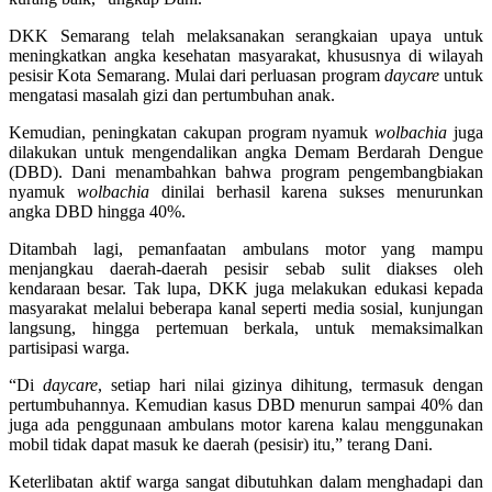
DKK Semarang telah melaksanakan serangkaian upaya untuk
meningkatkan angka kesehatan masyarakat, khususnya di wilayah
pesisir Kota Semarang. Mulai dari perluasan program
daycare
untuk
mengatasi masalah gizi dan pertumbuhan anak.
Kemudian, peningkatan cakupan program nyamuk
wolbachia
juga
dilakukan untuk mengendalikan angka Demam Berdarah Dengue
(DBD). Dani menambahkan bahwa program pengembangbiakan
nyamuk
wolbachia
dinilai berhasil karena sukses menurunkan
angka DBD hingga 40%.
Ditambah lagi, pemanfaatan ambulans motor yang mampu
menjangkau daerah-daerah pesisir sebab sulit diakses oleh
kendaraan besar. Tak lupa, DKK juga melakukan edukasi kepada
masyarakat melalui beberapa kanal seperti media sosial, kunjungan
langsung, hingga pertemuan berkala, untuk memaksimalkan
partisipasi warga.
“Di
daycare
, setiap hari nilai gizinya dihitung, termasuk dengan
pertumbuhannya. Kemudian kasus DBD menurun sampai 40% dan
juga ada penggunaan ambulans motor karena kalau menggunakan
mobil tidak dapat masuk ke daerah (pesisir) itu,” terang Dani.
Keterlibatan aktif warga sangat dibutuhkan dalam menghadapi dan