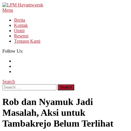
Skip
To
Menu
LPM Hayamwuruk
Refleksi Budaya dan Intelektualitas Mahasiswa
Content
Berita
Kontak
Opini
Resensi
Tentang Kami
Follow Us:
Search
Search
for:
Rob dan Nyamuk Jadi
Masalah, Aksi untuk
Tambakrejo Belum Terlihat