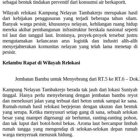
sebagai bentuk tindakan preventif dari konsumsi air berkaporit.
Wilayah relokasi Kampung Nelayan Tambakrejo merupakan hasil
dari kebijakan penggusuran yang terjadi beberapa tahun silam.
Banyak warga pesisir, khususnya nelayan, kehilangan ruang hidup
mereka akibat pembangunan infrastruktur berskala nasional seperti
tol laut dan tanggul laut. Ironisnya, proyek-proyek tersebut justru
mengutamakan kelancaran arus logistik dan industri alih-alih
menyejahterakan komunitas nelayan yang telah lama menetap di
pesisir.
Kelambu Rapat di Wilayah Relokasi
Jembatan Bambu untuk Menyebrang dari RT.5 ke RT.6 – Dok
Kampung Nelayan Tambakrejo berada tak jauh dari lokasi Suniyah
tinggal. Hanya perlu menyeberang dengan jembatan bambu reyot
dan menelusuri jalan yang terbuat dari beton untuk sampai ke sana.
Rumah-rumah hasil relokasi berjejeran dengan ukuran dan bentuk
yang serupa. Ketika menyusuri setiap gang di sana, sebuah selokan
besar yang mampet digenangi air berlumut, ranting-ranting pohon,
dan tak luput dari botol-botol bekas. Aroma laut bercampur limbah
rumah tangga yang mengendap di selokan-selokan depan rumah
warga menyeruak menusuk hidung.