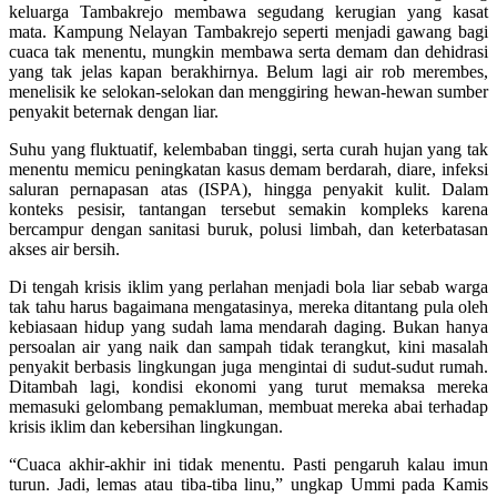
keluarga Tambakrejo membawa segudang kerugian yang kasat
mata. Kampung Nelayan Tambakrejo seperti menjadi gawang bagi
cuaca tak menentu, mungkin membawa serta demam dan dehidrasi
yang tak jelas kapan berakhirnya. Belum lagi air rob merembes,
menelisik ke selokan-selokan dan menggiring hewan-hewan sumber
penyakit beternak dengan liar.
Suhu yang fluktuatif, kelembaban tinggi, serta curah hujan yang tak
menentu memicu peningkatan kasus demam berdarah, diare, infeksi
saluran pernapasan atas (ISPA), hingga penyakit kulit. Dalam
konteks pesisir, tantangan tersebut semakin kompleks karena
bercampur dengan sanitasi buruk, polusi limbah, dan keterbatasan
akses air bersih.
Di tengah krisis iklim yang perlahan menjadi bola liar sebab warga
tak tahu harus bagaimana mengatasinya, mereka ditantang pula oleh
kebiasaan hidup yang sudah lama mendarah daging. Bukan hanya
persoalan air yang naik dan sampah tidak terangkut, kini masalah
penyakit berbasis lingkungan juga mengintai di sudut-sudut rumah.
Ditambah lagi, kondisi ekonomi yang turut memaksa mereka
memasuki gelombang pemakluman, membuat mereka abai terhadap
krisis iklim dan kebersihan lingkungan.
“Cuaca akhir-akhir ini tidak menentu. Pasti pengaruh kalau imun
turun. Jadi, lemas atau tiba-tiba linu,” ungkap Ummi pada Kamis