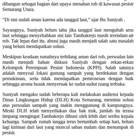
dibangun sebagai bagian dari upaya menahan rob di kawasan pesisir
Semarang Utara.
“Di sini sudah aman karena ada tanggul laut,” ujar Bu Suniyah .
Sayangnya, Suniyah belum tahu jika tanggul laut mengubah arus
laut sehingga menyebabkan sisi lain Tambakrejo masih terendam air
rob. Tak lepas dari itu, abrasi juga masih menjadi salah satu masalah
yang belum mendapatkan solusi.
Meskipun keadaan rumahnya terbilang aman dari rob, persoalan lain
masih menjadi bahan diskusi Suniyah dengan rekan-rekan
Kelompok Perempuan Pesisir Indonesia (KPPI). Salah satunya
adalah menyoal lokasi gunung sampah yang berdekatan dengan
pemukiman, serta tidak mendapatkan pemrosesan dengan baik
sehingga aroma busuk menyeruak ke sudut-sudut ruang terbuka.
Suniyah mengaku sudah beberapa kali melakukan audiensi kepada
Dinas Lingkungan Hidup (DLH) Kota Semarang, meminta solusi
atas persoalan sampah yang makin menggunung di kampungnya.
Meski DLH telah menyediakan dua bak truk, jumlah itu terasa
timpang mengingat Tambakrejo dihuni oleh lebih dari seribu kepala
keluarga. Sampah rumah tangga terus bertambah setiap hari, belum
lagi kiriman dari laut yang muncul saban malam dan menumpuk di
pesisir.