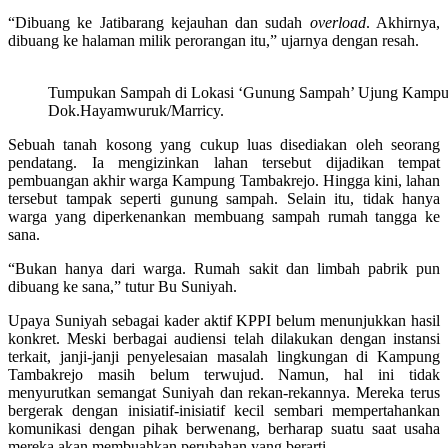
“Dibuang ke Jatibarang kejauhan dan sudah
overload
. Akhirnya,
dibuang ke halaman milik perorangan itu,” ujarnya dengan resah.
Tumpukan Sampah di Lokasi ‘Gunung Sampah’ Ujung Kampu
Dok.Hayamwuruk/Marricy.
Sebuah tanah kosong yang cukup luas disediakan oleh seorang
pendatang. Ia mengizinkan lahan tersebut dijadikan tempat
pembuangan akhir warga Kampung Tambakrejo. Hingga kini, lahan
tersebut tampak seperti gunung sampah. Selain itu, tidak hanya
warga yang diperkenankan membuang sampah rumah tangga ke
sana.
“Bukan hanya dari warga. Rumah sakit dan limbah pabrik pun
dibuang ke sana,” tutur Bu Suniyah.
Upaya Suniyah sebagai kader aktif KPPI belum menunjukkan hasil
konkret. Meski berbagai audiensi telah dilakukan dengan instansi
terkait, janji-janji penyelesaian masalah lingkungan di Kampung
Tambakrejo masih belum terwujud. Namun, hal ini tidak
menyurutkan semangat Suniyah dan rekan-rekannya. Mereka terus
bergerak dengan inisiatif-inisiatif kecil sembari mempertahankan
komunikasi dengan pihak berwenang, berharap suatu saat usaha
mereka akan membuahkan perubahan yang berarti.