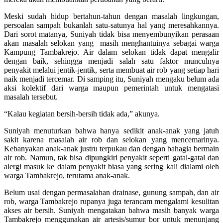
Meski sudah hidup bertahun-tahun dengan masalah lingkungan,
persoalan sampah bukanlah satu-satunya hal yang meresahkannya.
Dari sorot matanya, Suniyah tidak bisa menyembunyikan perasaan
akan masalah selokan yang masih menghantuinya sebagai warga
Kampung Tambakrejo. Air dalam selokan tidak dapat mengalir
dengan baik, sehingga menjadi salah satu faktor munculnya
penyakit melalui jentik-jentik, serta membuat air rob yang setiap hari
naik menjadi tercemar. Di samping itu, Suniyah mengaku belum ada
aksi kolektif dari warga maupun pemerintah untuk mengatasi
masalah tersebut.
“Kalau kegiatan bersih-bersih tidak ada,” akunya.
Suniyah menuturkan bahwa hanya sedikit anak-anak yang jatuh
sakit karena masalah air rob dan selokan yang mencemarinya.
Kebanyakan anak-anak justru terpukau dan dengan bahagia bermain
air rob. Namun, tak bisa dipungkiri penyakit seperti gatal-gatal dan
alergi masuk ke dalam penyakit biasa yang sering kali dialami oleh
warga Tambakrejo, terutama anak-anak.
Belum usai dengan permasalahan drainase, gunung sampah, dan air
rob, warga Tambakrejo rupanya juga terancam mengalami kesulitan
akses air bersih. Suniyah mengatakan bahwa masih banyak warga
Tambakrejo menggunakan air artesis/sumur bor untuk menunjang