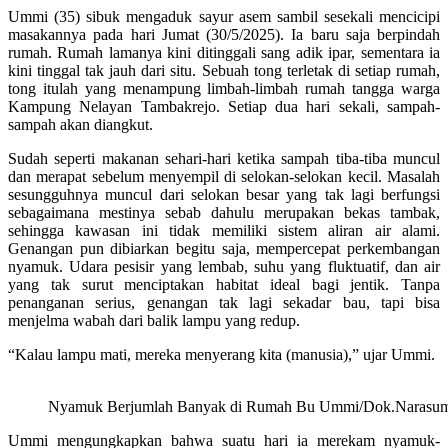
Ummi (35) sibuk mengaduk sayur asem sambil sesekali mencicipi
masakannya pada hari Jumat (30/5/2025). Ia baru saja berpindah
rumah. Rumah lamanya kini ditinggali sang adik ipar, sementara ia
kini tinggal tak jauh dari situ. Sebuah tong terletak di setiap rumah,
tong itulah yang menampung limbah-limbah rumah tangga warga
Kampung Nelayan Tambakrejo. Setiap dua hari sekali, sampah-
sampah akan diangkut.
Sudah seperti makanan sehari-hari ketika sampah tiba-tiba muncul
dan merapat sebelum menyempil di selokan-selokan kecil. Masalah
sesungguhnya muncul dari selokan besar yang tak lagi berfungsi
sebagaimana mestinya sebab dahulu merupakan bekas tambak,
sehingga kawasan ini tidak memiliki sistem aliran air alami.
Genangan pun dibiarkan begitu saja, mempercepat perkembangan
nyamuk. Udara pesisir yang lembab, suhu yang fluktuatif, dan air
yang tak surut menciptakan habitat ideal bagi jentik. Tanpa
penanganan serius, genangan tak lagi sekadar bau, tapi bisa
menjelma wabah dari balik lampu yang redup.
“Kalau lampu mati, mereka menyerang kita (manusia),” ujar Ummi.
Nyamuk Berjumlah Banyak di Rumah Bu Ummi/Dok.Narasum
Ummi mengungkapkan bahwa suatu hari ia merekam nyamuk-