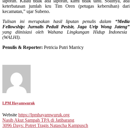
laporan. Kalau tidak ada laporan, kami tidak tahu. Soalnya, ada
keterbatasan jumlah kru Tim Oren (petugas kebersihan) dari
kecamatan,” ujar Subeno.
Tulisan ini merupakan hasil liputan penulis dalam
“Media
Fellowship: Jurnalis Peduli Pesisir, Jaga Urip Wong Jateng”
yang diinisiasi oleh Wahana Lingkungan Hidup Indonesia
(WALHI).
Penulis & Reporter:
Petricia Putri Marricy
LPM Hayamwuruk
Website
https://lpmhayamwuruk.org
Post
Nasib Akut Sampah TPA di Jatibarang
3096 Days: Potret Tragis Natascha Kampusch
navigation