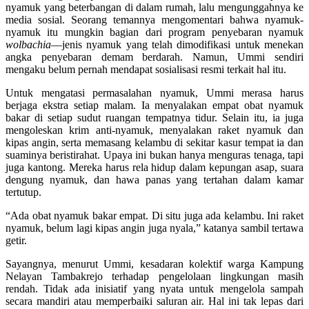
nyamuk yang beterbangan di dalam rumah, lalu mengunggahnya ke
media sosial. Seorang temannya mengomentari bahwa nyamuk-
nyamuk itu mungkin bagian dari program penyebaran nyamuk
wolbachia
—jenis nyamuk yang telah dimodifikasi untuk menekan
angka penyebaran demam berdarah. Namun, Ummi sendiri
mengaku belum pernah mendapat sosialisasi resmi terkait hal itu.
Untuk mengatasi permasalahan nyamuk, Ummi merasa harus
berjaga ekstra setiap malam. Ia menyalakan empat obat nyamuk
bakar di setiap sudut ruangan tempatnya tidur. Selain itu, ia juga
mengoleskan krim anti-nyamuk, menyalakan raket nyamuk dan
kipas angin, serta memasang kelambu di sekitar kasur tempat ia dan
suaminya beristirahat. Upaya ini bukan hanya menguras tenaga, tapi
juga kantong. Mereka harus rela hidup dalam kepungan asap, suara
dengung nyamuk, dan hawa panas yang tertahan dalam kamar
tertutup.
“Ada obat nyamuk bakar empat. Di situ juga ada kelambu. Ini raket
nyamuk, belum lagi kipas angin juga nyala,” katanya sambil tertawa
getir.
Sayangnya, menurut Ummi, kesadaran kolektif warga Kampung
Nelayan Tambakrejo terhadap pengelolaan lingkungan masih
rendah. Tidak ada inisiatif yang nyata untuk mengelola sampah
secara mandiri atau memperbaiki saluran air. Hal ini tak lepas dari