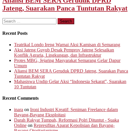
Aliansi BEM SERA Geruduk DPRD
Jateng, Suarakan Panca Tuntutan Rakyat
Search
for:
Recent Posts
Teatrikal Londo Ireng Warnai Aksi Kamisan di Semarang
Aksi Jateng Guyub Desak Pemprov Jateng Selesaikan
Konflik Agraria, Lingkungan, dan Infrastruktur
Protes MBG, Jejaring Masyarakat Semarang Gelar Dapur
Umum
Aliansi BEM SERA Geruduk DPRD Jateng, Suarakan Panca
Tuntutan Rakyat
Mahasiswa Undip Gelar Aksi “Indonesia Sekarat”, Suarakan
10 Tuntutan
Recent Comments
inara
on
Ironi Industri Kreatif: Seniman Freelance dalam
Bayang-Bayang Eksploitasi
Darah Rakyat Tumpah, Reformasi Polri Dituntut - Suaka
Online
on
Represifitas Aparat Kepolisian dan Bayang-
Bayang Otoritarianisme