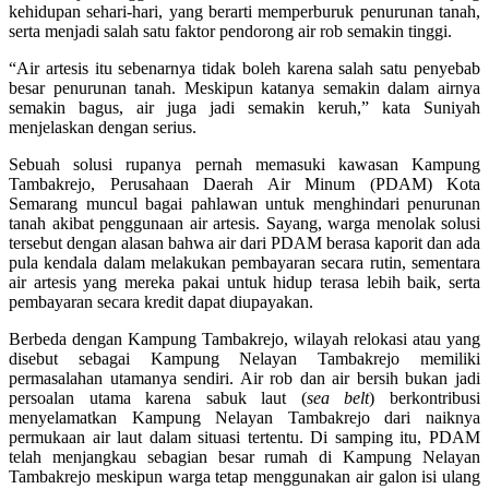
kehidupan sehari-hari, yang berarti memperburuk penurunan tanah,
serta menjadi salah satu faktor pendorong air rob semakin tinggi.
“Air artesis itu sebenarnya tidak boleh karena salah satu penyebab
besar penurunan tanah. Meskipun katanya semakin dalam airnya
semakin bagus, air juga jadi semakin keruh,” kata Suniyah
menjelaskan dengan serius.
Sebuah solusi rupanya pernah memasuki kawasan Kampung
Tambakrejo, Perusahaan Daerah Air Minum (PDAM) Kota
Semarang muncul bagai pahlawan untuk menghindari penurunan
tanah akibat penggunaan air artesis. Sayang, warga menolak solusi
tersebut dengan alasan bahwa air dari PDAM berasa kaporit dan ada
pula kendala dalam melakukan pembayaran secara rutin, sementara
air artesis yang mereka pakai untuk hidup terasa lebih baik, serta
pembayaran secara kredit dapat diupayakan.
Berbeda dengan Kampung Tambakrejo, wilayah relokasi atau yang
disebut sebagai Kampung Nelayan Tambakrejo memiliki
permasalahan utamanya sendiri. Air rob dan air bersih bukan jadi
persoalan utama karena sabuk laut (
sea belt
) berkontribusi
menyelamatkan Kampung Nelayan Tambakrejo dari naiknya
permukaan air laut dalam situasi tertentu. Di samping itu, PDAM
telah menjangkau sebagian besar rumah di Kampung Nelayan
Tambakrejo meskipun warga tetap menggunakan air galon isi ulang