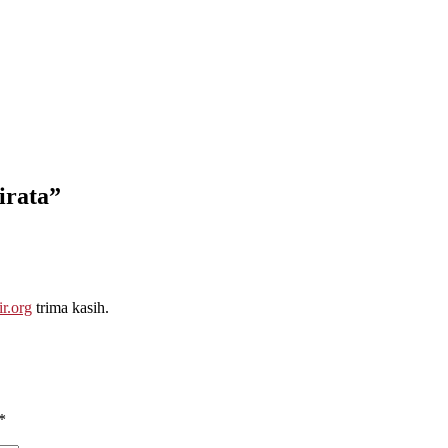
irata
”
r.org
trima kasih.
*