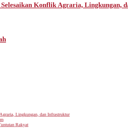
elesaikan Konflik Agraria, Lingkungan, d
ah
graria, Lingkungan, dan Infrastruktur
um
untutan Rakyat