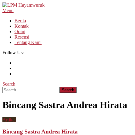
Skip
To
Menu
LPM Hayamwuruk
Refleksi Budaya dan Intelektualitas Mahasiswa
Content
Berita
Kontak
Opini
Resensi
Tentang Kami
Follow Us:
Search
Search
for:
Bincang Sastra Andrea Hirata
Artikel
Bincang Sastra Andrea Hirata