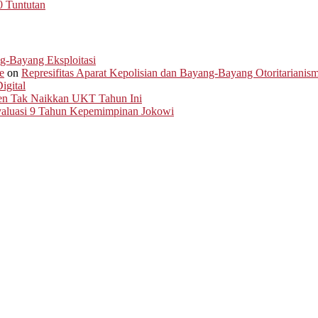
0 Tuntutan
ng-Bayang Eksploitasi
e
on
Represifitas Aparat Kepolisian dan Bayang-Bayang Otoritarianis
igital
men Tak Naikkan UKT Tahun Ini
Evaluasi 9 Tahun Kepemimpinan Jokowi