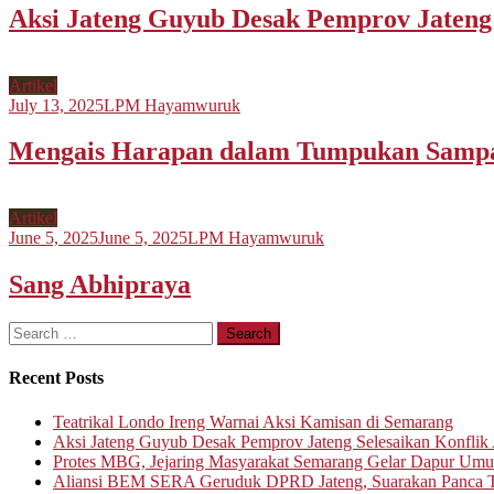
Aksi Jateng Guyub Desak Pemprov Jateng S
Artikel
July 13, 2025
LPM Hayamwuruk
Mengais Harapan dalam Tumpukan Samp
Artikel
June 5, 2025
June 5, 2025
LPM Hayamwuruk
Sang Abhipraya
Search
for:
Recent Posts
Teatrikal Londo Ireng Warnai Aksi Kamisan di Semarang
Aksi Jateng Guyub Desak Pemprov Jateng Selesaikan Konflik A
Protes MBG, Jejaring Masyarakat Semarang Gelar Dapur Um
Aliansi BEM SERA Geruduk DPRD Jateng, Suarakan Panca T