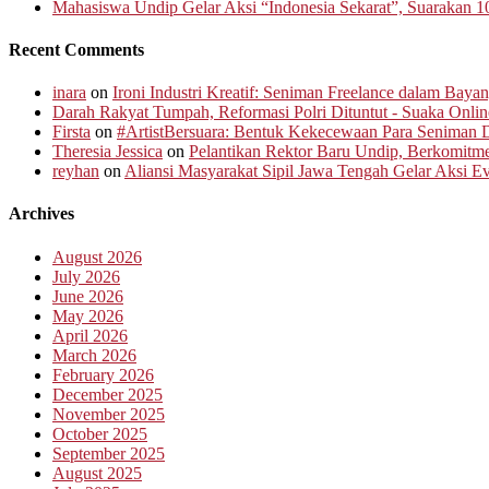
Mahasiswa Undip Gelar Aksi “Indonesia Sekarat”, Suarakan 1
Recent Comments
inara
on
Ironi Industri Kreatif: Seniman Freelance dalam Baya
Darah Rakyat Tumpah, Reformasi Polri Dituntut - Suaka Onlin
Firsta
on
#ArtistBersuara: Bentuk Kekecewaan Para Seniman D
Theresia Jessica
on
Pelantikan Rektor Baru Undip, Berkomit
reyhan
on
Aliansi Masyarakat Sipil Jawa Tengah Gelar Aksi 
Archives
August 2026
July 2026
June 2026
May 2026
April 2026
March 2026
February 2026
December 2025
November 2025
October 2025
September 2025
August 2025