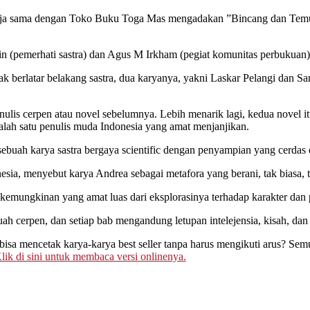
ma dengan Toko Buku Toga Mas mengadakan ”Bincang dan Temu Pen
(pemerhati sastra) dan Agus M Irkham (pegiat komunitas perbukuan)
 berlatar belakang sastra, dua karyanya, yakni Laskar Pelangi dan Sa
nulis cerpen atau novel sebelumnya. Lebih menarik lagi, kedua novel 
alah satu penulis muda Indonesia yang amat menjanjikan.
buah karya sastra bergaya scientific dengan penyampian yang cerdas
sia, menyebut karya Andrea sebagai metafora yang berani, tak biasa,
 kemungkinan yang amat luas dari eksplorasinya terhadap karakter dan 
ah cerpen, dan setiap bab mengandung letupan intelejensia, kisah, dan
bisa mencetak karya-karya best seller tanpa harus mengikuti arus? Se
lik di sini untuk membaca versi onlinenya.