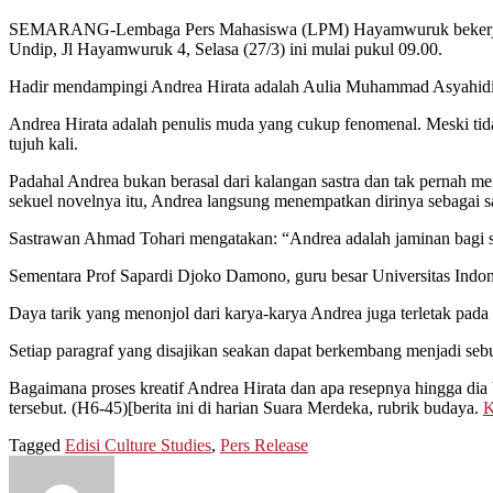
SEMARANG-Lembaga Pers Mahasiswa (LPM) Hayamwuruk bekerja sa
Undip, Jl Hayamwuruk 4, Selasa (27/3) ini mulai pukul 09.00.
Hadir mendampingi Andrea Hirata adalah Aulia Muhammad Asyahidin 
Andrea Hirata adalah penulis muda yang cukup fenomenal. Meski tidak
tujuh kali.
Padahal Andrea bukan berasal dari kalangan sastra dan tak pernah me
sekuel novelnya itu, Andrea langsung menempatkan dirinya sebagai s
Sastrawan Ahmad Tohari mengatakan: “Andrea adalah jaminan bagi se
Sementara Prof Sapardi Djoko Damono, guru besar Universitas Indone
Daya tarik yang menonjol dari karya-karya Andrea juga terletak pada
Setiap paragraf yang disajikan seakan dapat berkembang menjadi sebu
Bagaimana proses kreatif Andrea Hirata dan apa resepnya hingga dia 
tersebut. (H6-45)[berita ini di harian Suara Merdeka, rubrik budaya.
K
Tagged
Edisi Culture Studies
,
Pers Release