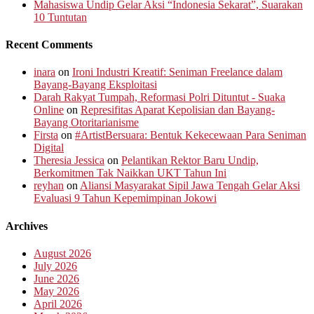
Mahasiswa Undip Gelar Aksi “Indonesia Sekarat”, Suarakan
10 Tuntutan
Recent Comments
inara
on
Ironi Industri Kreatif: Seniman Freelance dalam
Bayang-Bayang Eksploitasi
Darah Rakyat Tumpah, Reformasi Polri Dituntut - Suaka
Online
on
Represifitas Aparat Kepolisian dan Bayang-
Bayang Otoritarianisme
Firsta
on
#ArtistBersuara: Bentuk Kekecewaan Para Seniman
Digital
Theresia Jessica
on
Pelantikan Rektor Baru Undip,
Berkomitmen Tak Naikkan UKT Tahun Ini
reyhan
on
Aliansi Masyarakat Sipil Jawa Tengah Gelar Aksi
Evaluasi 9 Tahun Kepemimpinan Jokowi
Archives
August 2026
July 2026
June 2026
May 2026
April 2026