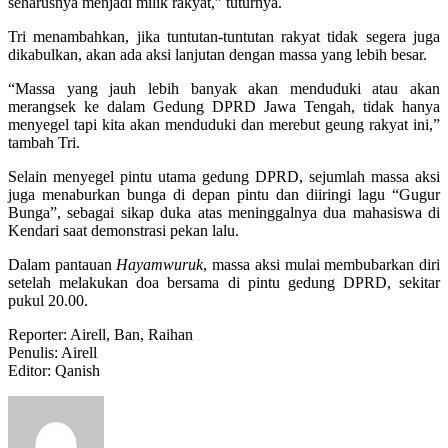
seharusnya menjadi milik rakyat,” tuturnya.
Tri menambahkan, jika tuntutan-tuntutan rakyat tidak segera juga
dikabulkan, akan ada aksi lanjutan dengan massa yang lebih besar.
“Massa yang jauh lebih banyak akan menduduki atau akan
merangsek ke dalam Gedung DPRD Jawa Tengah, tidak hanya
menyegel tapi kita akan menduduki dan merebut geung rakyat ini,”
tambah Tri.
Selain menyegel pintu utama gedung DPRD, sejumlah massa aksi
juga menaburkan bunga di depan pintu dan diiringi lagu “Gugur
Bunga”, sebagai sikap duka atas meninggalnya dua mahasiswa di
Kendari saat demonstrasi pekan lalu.
Dalam pantauan
Hayamwuruk
, massa aksi mulai membubarkan diri
setelah melakukan doa bersama di pintu gedung DPRD, sekitar
pukul 20.00.
Reporter: Airell, Ban, Raihan
Penulis: Airell
Editor: Qanish