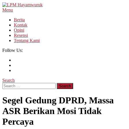
Skip
To
Menu
LPM Hayamwuruk
Refleksi Budaya dan Intelektualitas Mahasiswa
Content
Berita
Kontak
Opini
Resensi
Tentang Kami
Follow Us:
Search
Search
for:
Segel Gedung DPRD, Massa
ASR Berikan Mosi Tidak
Percaya