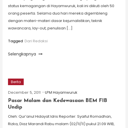
status kemagangan di Hayamwuruk, kali ini diikuti oleh 50
orang peserta. Selama dua hari mereka digembleng
dengan materi-materi dasar kejurnalistikan, teknik
wawancara, lay-out, penulisan […]
Tagged
Dari Redaksi
Selengkapnya
Berita
December 5, 2011
LPM Hayamwuruk
Pasar Malam dan Kedewasaan BEM FIB
Undip
Oleh: Qur’anul Hidayat Idris Reporter: Syaiful Romadhan,
Rizka, Diaz Marandi Rabu malam (02/11/11) pukul 21.09 WIB,