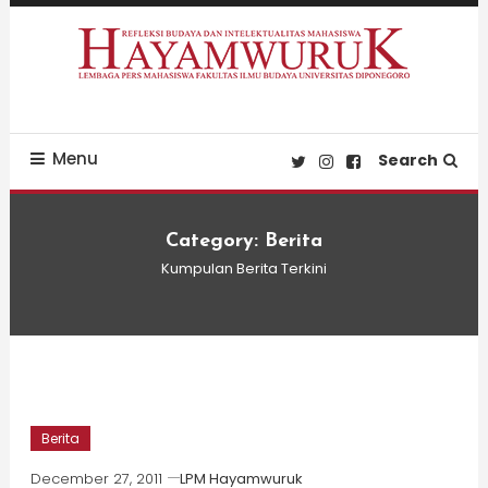
Skip
To
Content
Refleksi Budaya dan Intelektualitas Mahasiswa
LPM Hayamwuruk
Menu
Search
Category:
Berita
Kumpulan Berita Terkini
Berita
December 27, 2011
LPM Hayamwuruk