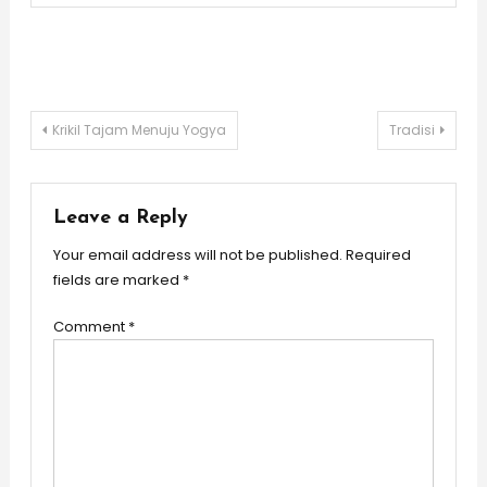
Post
Krikil Tajam Menuju Yogya
Tradisi
navigation
Leave a Reply
Your email address will not be published.
Required
fields are marked
*
Comment
*