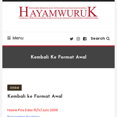
Skip
To
Content
Refleksi Budaya dan Intelektualitas Mahasiswa
LPM Hayamwuruk
Menu
Search
Kembali Ke Format Awal
Artikel
Kembali ke Format Awal
Hawe Pos Edisi 15/V/Juni 2006
Pengantar Redaksi