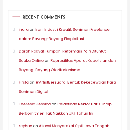
RECENT COMMENTS
inara
on
Ironi Industri Kreatif: Seniman Freelance
dalam Bayang-Bayang Eksploitasi
Darah Rakyat Tumpah, Reformasi Polri Dituntut -
Suaka Online
on
Represifitas Aparat Kepolisian dan
Bayang-Bayang Otoritarianisme
Firsta
on
#ArtistBersuara: Bentuk Kekecewaan Para
Seniman Digital
Theresia Jessica
on
Pelantikan Rektor Baru Undip,
Berkomitmen Tak Naikkan UKT Tahun Ini
reyhan
on
Aliansi Masyarakat Sipil Jawa Tengah