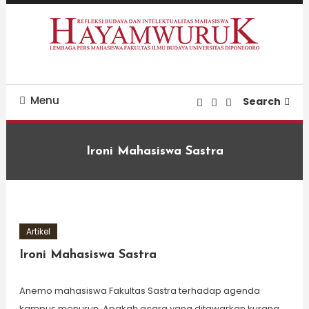
Skip
To
Content
Refleksi Budaya dan Intelektualitas Mahasiswa
LPM Hayamwuruk
Menu
Search
Ironi Mahasiswa Sastra
Artikel
Ironi Mahasiswa Sastra
Anemo mahasiswa Fakultas Sastra terhadap agenda
kampus menurun. Apakah acara yang ditawarkan kurang