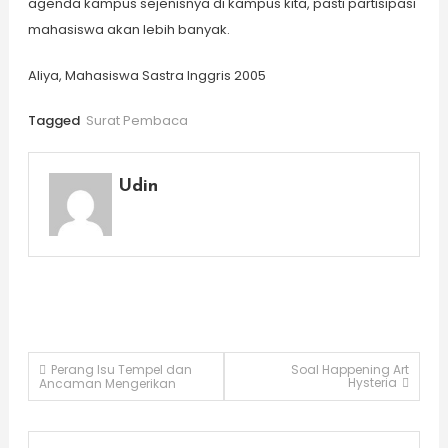
agenda kampus sejenisnya di kampus kita, pasti partisipasi
mahasiswa akan lebih banyak.
Aliya, Mahasiswa Sastra Inggris 2005
Tagged
Surat Pembaca
Udin
Post
Perang Isu Tempel dan
Soal Happening Art
Hysteria
Ancaman Mengerikan
navigation