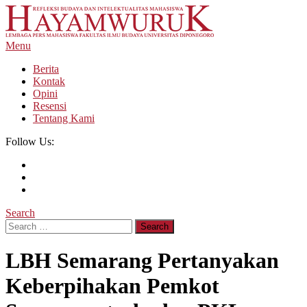
Skip
To
Content
Menu
LPM Hayamwuruk
Refleksi Budaya dan Intelektualitas Mahasiswa
Berita
Kontak
Opini
Resensi
Tentang Kami
Follow Us:
Search
Search
for:
LBH Semarang Pertanyakan
Keberpihakan Pemkot