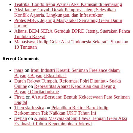
Teatrikal Londo Ireng Warnai Aksi Kamisan di Semarang
Aksi Jateng Guyub Desak Pemprov Jateng Selesaikan
Konflik Agraria, Lingkungan, dan Infrastruktur
Protes MBG, Jejaring Masyarakat Semarang Gelar Dapur
Umum
Aliansi BEM SERA Geruduk DPRD Jateng, Suarakan Panca
Tuntutan Rakyat
Mahasiswa Undip Gelar Aksi “Indonesia Sekarat”, Suarakan
10 Tuntutan
Recent Comments
inara
on
Ironi Industri Kreatif: Seniman Freelance dalam
Bayang-Bayang Eksploitasi
Darah Rakyat Tumpah, Reformasi Polri Dituntut - Suaka
Online
on
Represifitas Aparat Kepolisian dan Bayang-
Bayang Otoritarianisme
Firsta
on
#ArtistBersuara: Bentuk Kekecewaan Para Seniman
Digital
Theresia Jessica
on
Pelantikan Rektor Baru Undip,
Berkomitmen Tak Naikkan UKT Tahun Ini
reyhan
on
Aliansi Masyarakat Sipil Jawa Tengah Gelar Aksi
Evaluasi 9 Tahun Kepemimpinan Jokowi