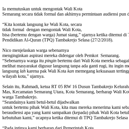
Ia memutuskan untuk mengontak Wali Kota
Semarang secara tidak formal
dan
akhirnya permintaan audiensi
pun
“Kita kontak langsung ke Wali Kota, secara
tidak formal
dengan mengontak Wali Kota,
bisa (bertemu dengan warga) Jumat siang,” ujarnya ketika ditemui di
Pendidikan Al-Quran (TPQ) Tambakrejo Selasa (27/2/2018).
Nico menjelaskan warga sebenarnya
menginginkan aspirasi mereka didengar oleh Pemkot
Semarang.
“Sebenarnya warga itu
pingin
bertemu dari Wali Kota mereka sebagai
melihat masyarakat digusur langsung tanpa ada ganti rugi, itu ingin 
langsung
lah
karena pak Wali Kota
kan
memegang kekuasaan tertingg
wilayah kota,” ujarnya.
Selain itu, Rahmadi, ketua
RT 05 RW 16 Dusun Tambakrejo Kelurah
Mas, Kecamatan Semarang Utara, Kota Semarang,
berharap Wali Kot
warga Tambakrejo.
“Seandainya kami betul-betul dijadwalkan
untuk bertemu pihak Wali Kota, kita mau mereka menerima kami seb
beraudiensi apa yang kami sampaikan (kepada) pihak Wali Kota betul
kebutuhan kami,” ucapnya ketika ditemui di TPQ Tambakrejo Selasa 
“Pada intinya kami berharap dari Pemerintah Kota