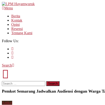
Skip
To
Menu
LPM Hayamwuruk
Refleksi Budaya dan Intelektualitas Mahasiswa
Content
Berita
Kontak
Opini
Resensi
Tentang Kami
Follow Us:
Search
Search
for:
Pemkot Semarang Jadwalkan Audiensi dengan Warga T
Artikel