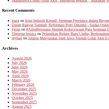
Mahasiswa Undip Gelar Aksi “Indonesia Sekarat”, Suarakan 1
Recent Comments
inara
on
Ironi Industri Kreatif: Seniman Freelance dalam Baya
Darah Rakyat Tumpah, Reformasi Polri Dituntut - Suaka Onlin
Firsta
on
#ArtistBersuara: Bentuk Kekecewaan Para Seniman D
Theresia Jessica
on
Pelantikan Rektor Baru Undip, Berkomit
reyhan
on
Aliansi Masyarakat Sipil Jawa Tengah Gelar Aksi 
Archives
August 2026
July 2026
June 2026
May 2026
April 2026
March 2026
February 2026
December 2025
November 2025
October 2025
September 2025
August 2025