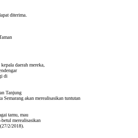
dapat diterima.
 Taman
 kepala daerah mereka,
mendengar
i di
an Tanjung
a Semarang akan merealisasikan tuntutan
agai tamu, mau
-betul merealisasikan
(27/2/2018).