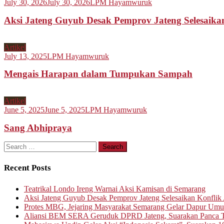
July 30, 2026
July 30, 2026
LPM Hayamwuruk
Aksi Jateng Guyub Desak Pemprov Jateng Selesaikan
Artikel
July 13, 2025
LPM Hayamwuruk
Mengais Harapan dalam Tumpukan Sampah
Artikel
June 5, 2025
June 5, 2025
LPM Hayamwuruk
Sang Abhipraya
Search
for:
Recent Posts
Teatrikal Londo Ireng Warnai Aksi Kamisan di Semarang
Aksi Jateng Guyub Desak Pemprov Jateng Selesaikan Konflik A
Protes MBG, Jejaring Masyarakat Semarang Gelar Dapur Um
Aliansi BEM SERA Geruduk DPRD Jateng, Suarakan Panca T