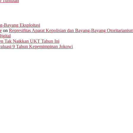
0 Tuntutan
ng-Bayang Eksploitasi
e
on
Represifitas Aparat Kepolisian dan Bayang-Bayang Otoritarianis
igital
men Tak Naikkan UKT Tahun Ini
Evaluasi 9 Tahun Kepemimpinan Jokowi