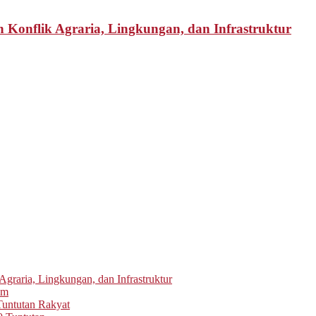
 Konflik Agraria, Lingkungan, dan Infrastruktur
graria, Lingkungan, dan Infrastruktur
um
untutan Rakyat