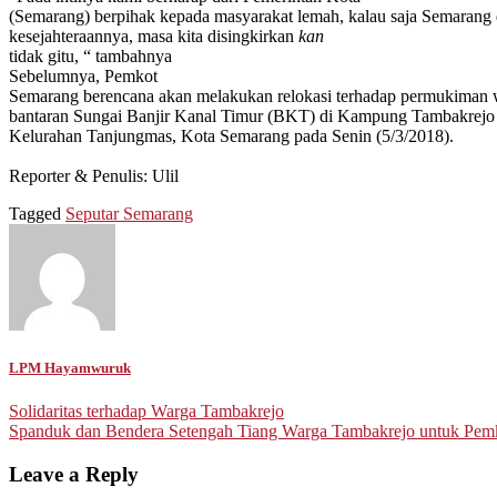
(Semarang) berpihak kepada masyarakat lemah, kalau saja Semarang 
kesejahteraannya, masa kita disingkirkan
kan
tidak gitu, “ tambahnya
Sebelumnya,
Pemkot
Semarang berencana akan melakukan relokasi terhadap permukiman 
bantaran Sungai Banjir Kanal Timur (BKT) di Kampung Tambakrej
Kelurahan Tanjungmas, Kota Semarang pada Senin (5/3/2018).
Reporter & Penulis: Ulil
Tagged
Seputar Semarang
LPM Hayamwuruk
Post
Solidaritas terhadap Warga Tambakrejo
Spanduk dan Bendera Setengah Tiang Warga Tambakrejo untuk Pem
navigation
Leave a Reply