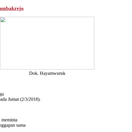
ambakrejo
Dok. Hayamwuruk
ga
ada Jumat (2/3/2018).
a meminta
anggapan sama