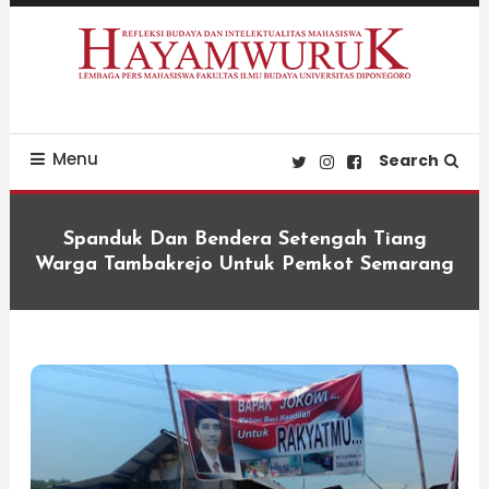
Skip
To
Content
Refleksi Budaya dan Intelektualitas Mahasiswa
LPM Hayamwuruk
Menu
Search
Spanduk Dan Bendera Setengah Tiang
Warga Tambakrejo Untuk Pemkot Semarang