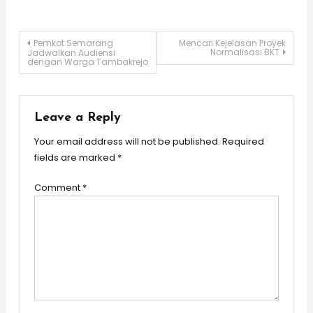
Post
Pemkot Semarang
Mencari Kejelasan Proyek
Normalisasi BKT
Jadwalkan Audiensi
dengan Warga Tambakrejo
navigation
Leave a Reply
Your email address will not be published.
Required
fields are marked
*
Comment
*